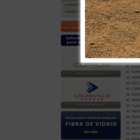
TUR
GARANTÍA Y POST VENTA
ESC.
SOBRE STOCK DE PRODUCTOS
LOCK
LOCK
ESTU
ESCA
CAR
SECA
AMON
AMON
BARR
ESCA
PURI
VENT
ESTU
CAR
ANDA
ANDA
Turbo
HIDR
PURI
SEC
ALCO
ESCA
HIDR