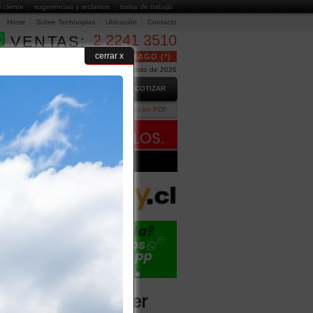
l cliente
sugerencias y reclamos
bolsa de trabajo
Home
Sobre Technoplus
Ubicación
Contacto
2 2241 3510
VENTAS:
cerrar x
24 HORAS GRATUITO EN SANTIAGO (*)
Hoy es Jueves 6 de Agosto de 2026
GO
PREGUNTAS FRECUENTES
COTIZAR
ción Comercial
Ejecutivos
Catálogos en PDF