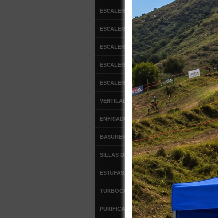
CAT
ESCALERAS DE ALUMINIO
ESCALERAS FIBRA DE VIDRIO
Descar
ESCALERAS MULTIPROPOSITO
ESCA
ESCALERA DE ATICO
ESCA
ESCA
ESCALERAS TIPO AVION
BAS
LOC
ARM
VENTILADORES
CARR
Carro
ENFRIADOR DE AIRE
CAR
TRA
BASUREROS
SILLAS DE OFICINA
Descar
ESTUFAS DE PATIO
ESCA
TURBOCALEFACTORES
ESCA
TABU
PURIFICADORES DE AIRE
Toldo