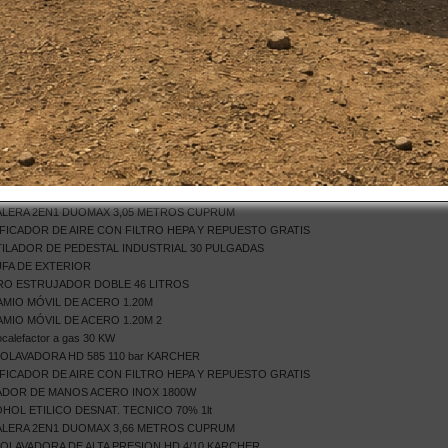
BOCALEFACTOR DIÉSEL 20KW
 ALUMINIO TIJERA 2.13m DUOMAX
ER 5 CUERPOS 10 CASILLEROS
ER METÁLICO ACERO 2 CUERPOS 10 CASILLEROS
FA DE TERRAZA
LERA 2EN1 DUOMAX 2,44 METROS CUPRUM
RO ESTRUJADOR 36 LITROS
DOR DE MANOS DE ALTA VELOCIDAD 1000w
IO CUATERNARIO 5 LITRO
IO CUATERNARIO 5 LITRO 2
EDORA MANUAL SOIN 40 LITROS
LERA 2EN1 DUOMAX 3,05 METROS CUPRUM
FICADOR DE AIRE CON FILTRO HEPA Y REPUESTO GRATIS
ILADOR DE PEDESTAL INDUSTRIAL 30 PULGADAS
FA DE EXTERIOR
RO ESTRUJADOR DOBLE 46 LITROS
MIO MÓVIL DE ACERO 1.20M
MIO MÓVIL DE ACERO 1.20M 2
calefactor a gas 30 KW
OLAVADORA HD 585 110 bar KARCHER
FICADOR DE AIRE CON FILTRO HEPA Y REPUESTO GRATIS
ADOR DE MANOS ACERO INOX 1800W
HOL ETILICO DESNAT. TECNICO 70% 1lt
LERA 2EN1 DUOMAX 3,66 METROS CUPRUM
OLAVADORA DE ALTA PRESION HD 4/10 KARCHER