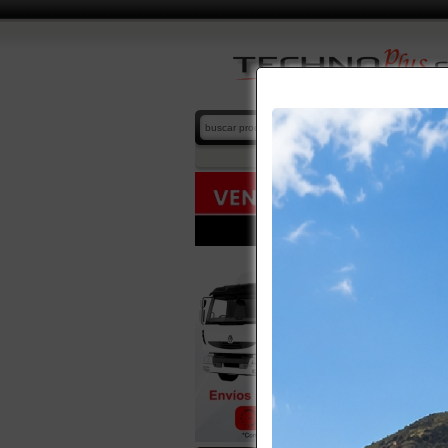
DESCAR
home
/ cat
Por favor 
CATÁL