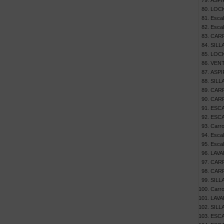
ASPI
LOCK
Escal
Escal
CARR
SILL
LOCK
VEN
ASPI
SILL
CAR
CARR
ESCA
ESCA
Carro
Escal
Escal
LAVA
CARR
CARR
SILL
Carro
LAVA
SILL
ESCA