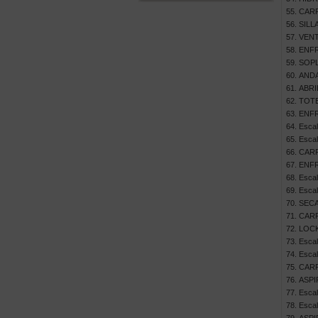
CARR
SILL
VENT
ENFR
SOPL
ANDA
ABRI
TOTE
ENFR
Escal
Escal
CARR
ENFR
Escal
Escal
SEC
CARR
LOCK
Escal
Escal
CARR
ASPI
Escal
Escal