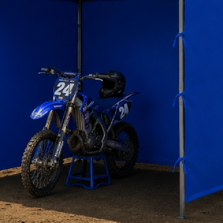
calefactor a gas 15 kW
 PARA EMPRENDEDORES ASEO
 ALUMINIO TIJERA 1.22m DUOMAX
ER 1 CUERPO 2 CASILLEROS
OLAVADORA FREGADORA-ASPIRADORA BD 50/50 C Ep KARCHER
BOCALEFACTOR DIÉSEL 30KW
FA DE PATIO EXTERIOR CILINDRO 13 KW
UOLAVADORA DE HOMBRE CAMINANDO SOIN PROFESIONAL
O PLEGABLE JAMER 2X2 CON LONA
 ALUMINIO TIJERA 1.53m DUOMAX
LERA MULTIPROPOSITO ALUMINIO 12 PELDAÑOS 150 KG
ER 2 CUERPOS 4 CASILLEROS
BOCALEFACTOR DIÉSEL 50KW
FA DE PATIO EXTERIOR SOMBRERO 13 KW
FA DE PATIO EXTERIOR PIRAMIDE 13 KW
DO PLEGABLE JAMER 3X3 METROS
ERGENTE AMONIACADO 5 LITROS
RGENTE AMONIACADO 5 LITROS 2
ER 3 CUERPOS 6 CASILLEROS
BOCALEFACTOR DIÉSEL 70KW
 ALUMINIO TIJERA 1.83m DUOMAX
 de Aluminio Plegable 125 kg.
ILADOR DE PARED INDUSTRIAL 30 PULGADAS
O PLEGABLE AZUL 3×3 METROS CON LONA
RO ESTRUJADOR 20 LITROS