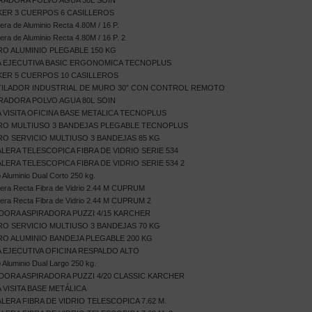
RADORA POLVO AGUA 30L SOIN
ER 3 CUERPOS 6 CASILLEROS
era de Aluminio Recta 4.80M / 16 P.
era de Aluminio Recta 4.80M / 16 P. 2
O ALUMINIO PLEGABLE 150 KG
A EJECUTIVA BASIC ERGONOMICA TECNOPLUS
ER 5 CUERPOS 10 CASILLEROS
TILADOR INDUSTRIAL DE MURO 30” CON CONTROL REMOTO
RADORA POLVO AGUA 80L SOIN
A VISITA OFICINA BASE METALICA TECNOPLUS
RO MULTIUSO 3 BANDEJAS PLEGABLE TECNOPLUS
O SERVICIO MULTIUSO 3 BANDEJAS 85 KG
LERA TELESCOPICA FIBRA DE VIDRIO SERIE 534
LERA TELESCOPICA FIBRA DE VIDRIO SERIE 534 2
 Aluminio Dual Corto 250 kg.
era Recta Fibra de Vidrio 2.44 M CUPRUM
era Recta Fibra de Vidrio 2.44 M CUPRUM 2
DORA ASPIRADORA PUZZI 4/15 KARCHER
O SERVICIO MULTIUSO 3 BANDEJAS 70 KG
O ALUMINIO BANDEJA PLEGABLE 200 KG
A EJECUTIVA OFICINA RESPALDO ALTO
 Aluminio Dual Largo 250 kg.
DORA ASPIRADORA PUZZI 4/20 CLASSIC KARCHER
A VISITA BASE METÁLICA
LERA FIBRA DE VIDRIO TELESCOPICA 7.62 M.