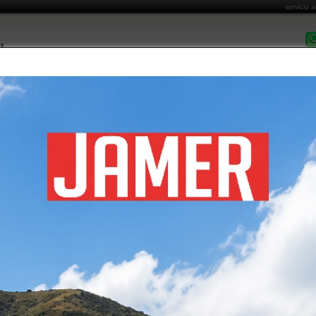
servicio a
DESPACHO EN 
MARCAS COMERCIALIZADAS
CATÁLOGO DE PRODUCTOS
FORMAS DE PA
Costo de Envío
Cómo Comprar
Garantía y Post Venta
Informa
GAS DE CATÁLOGOS
álogos en pdf
seleccione archivo de la Categoría deseada.
OGO DE PRODUCTOS 2023-24