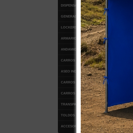
Turbo
DISPENSADORES
KIT
ESC.
GENERADORES DE OZONO
LOCK
VACU
LOCKERS METALICOS
TUR
ESTU
ARMARIOS METALICOS
VAC
TOLD
ANDAMIOS
ESC.
ESCA
CARROS DE SERVICIO
LOCK
TUR
ASEO INDUSTRIAL
ESTU
ESTU
CARROS DE ALUMINIO
TOL
DET
CARROS DE ACERO
DETE
LOCK
TRANSPALETAS MANUALES
TUR
ESC.
TOLDOS
Carro
VENT
ACCESORIOS
TOLD
CAR