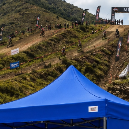
ÁLOGO DE PRODUCTOS 2023-24
gas de Catálogos de Categorías
LERAS DE ALUMINIO
LERAS FIBRA DE VIDRIO
LERAS TIPO AVION
UREROS
KERS METALICOS
ARIOS METALICOS
OS DE SERVICIO
s de Aluminio
ROS DE ACERO
NSPALETAS MANUALES
gas de Fichas Técnicas de Productos
LERA MULTIPROPÓSITO DE ACERO 12 PELDAÑOS
LERA DE ÁTICO ENTRETECHO MADERA 280 CM MAGNA PLUS
RETE FIBRA DE VIDRIO 3 PELDAÑOS
 Plegable Jamer 2x2 m de Alta Portabilidad