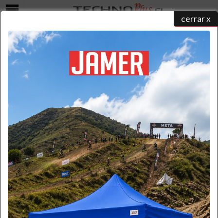
cerrar x
Menú
Escaleras de Tijera Plataforma
home
/
catálogo de productos
/
escaleras de aluminio
/ tijera plataforma
MAGNA
ESCALERA ALUMINIO TIJERA 3 PELDAÑOS
MAGNA