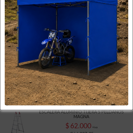
$ 48.000
+iva
Cód. 807-03
Disponible
Cotizar
Ver Más
MAGNA
ESCALERA ALUMINIO TIJERA 4 PELDAÑOS
MAGNA
$ 55.000
+iva
Cód. 807-04
Disponible
Cotizar
Ver Más
MAGNA
ESCALERA ALUMINIO TIJERA 5 PELDAÑOS
MAGNA
$ 62.000
+iva