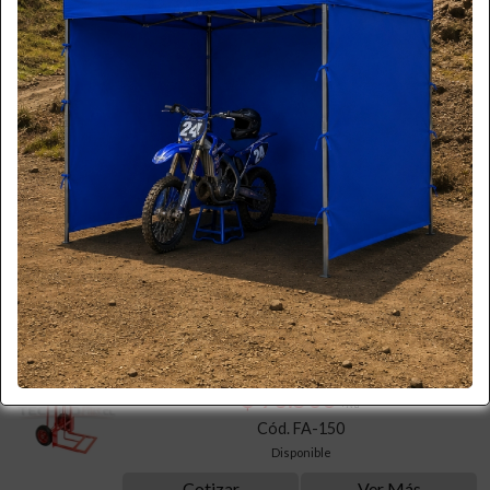
A Pedido
Cotizar
Ver Más
CARRO YEGUA ACERO 100 KG.
$ 84.000
+iva
Cód. FA-100
A Pedido
Cotizar
Ver Más
CARRO YEGUA ACERO 150 KG.
$ 93.500
+iva
Cód. FA-150
Disponible
Cotizar
Ver Más