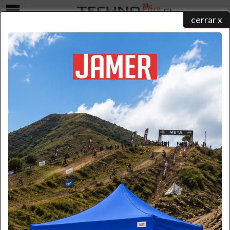
cerrar x
Menú
CARROS DE ACERO TIPO YEGUA
home
/
catálogo de productos
/
carros de acero
/ carros tipo yegua
CARRO YEGUA ACERO 80 KG.
$ 77.500
+iva
Cód. FA-80