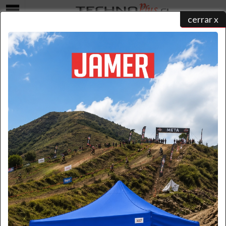
cerrar x
Menú
Plano de Ubicación
home
/ ubicación
Nuestras sucursales
CERRILLOS
Av. Américo Vespucio 3000, bodega 16
Fono: +56 9 3429 3939
Horario de atención