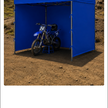
ESCALERA DE ATICO
ESCALERAS TIPO AVION
VENTILADORES
ENFRIADOR DE AIRE
BASUREROS
SILLAS DE OFICINA
ESTUFAS DE PATIO
TURBOCALEFACTORES
PURIFICADORES DE AIRE
DISPENSADORES
GENERADORES DE OZONO
LOCKERS METALICOS
ARMARIOS METALICOS
ANDAMIOS