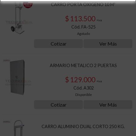
CARRO PORTA OXIGENO 10 M³
$ 113.500
+iva
Cód. FA-525
Agotado
Cotizar
Ver Más
ARMARIO METALICO 2 PUERTAS
$ 129.000
+iva
Cód. A302
Disponible
Cotizar
Ver Más
CARRO ALUMINIO DUAL CORTO 250 KG.