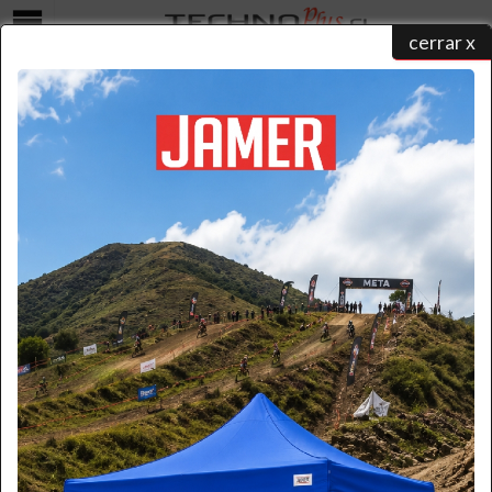
cerrar x
Menú
CATALOGO EQUIPAMIENTO INDUSTRIAL
home
/ catálogo de productos
CATEGORIAS DE CATALOGO EQUIPAMIENTO
INDUSTRIAL
ESCALERAS DE ALUMINIO
ESCALERAS FIBRA DE VIDRIO
ESCALERAS MULTIPROPOSITO