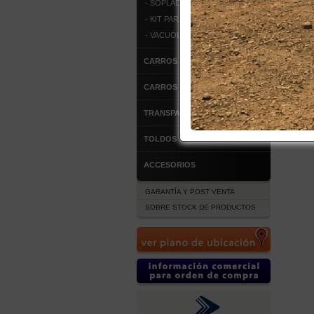
- SOPLADORES DE ALFOMBRA
- KIT PARA EMPRENDEDORES
- VACUOLAVADORA
CARROS DE ALUMINIO
CARROS DE ACERO
TRANSPALETAS MANUALES
TOLDOS
ACCESORIOS
GARANTÍA Y POST VENTA
SOBRE STOCK DE PRODUCTOS