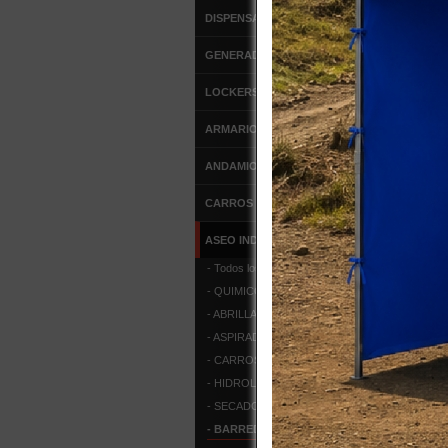
DISPENSADORES
GENERADORES DE OZONO
LOCKERS METALICOS
ARMARIOS METALICOS
ANDAMIOS
CARROS DE SERVICIO
ASEO INDUSTRIAL
- Todos los Productos
- QUIMICOS
- ABRILLANTADORA
- ASPIRADORAS POLVO/AGUA
- CARROS DE ASEO
- HIDROLAVADORA
- SECADORES DE MANOS
- BARREDORAS