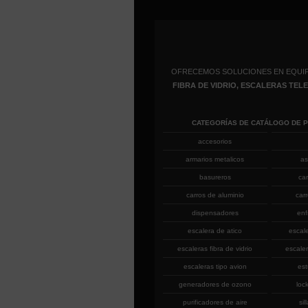
OFRECEMOS SOLUCIONES EN EQUI
FIBRA DE VIDRIO, ESCALERAS TE
CATEGORÍAS DE CATÁLOGO DE 
accesorios
armarios metalicos
as
basureros
ca
carros de aluminio
car
dispensadores
enf
escalera de atico
escal
escaleras fibra de vidrio
escaler
escaleras tipo avion
est
generadores de ozono
loc
purificadores de aire
sil