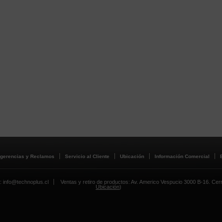
gerencias y Reclamos
Servicio al Cliente
Ubicación
Información Comercial
: info@technoplus.cl
Ventas y retiro de productos: Av. Americo Vespucio 3000 B-16. Cerril
Ubicación
)