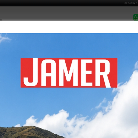
servicio a
DESPACHO EN 
MARCAS COMERCIALIZADAS
CATÁLOGO DE PRODUCTOS
FORMAS DE PA
Costo de Envío
Cómo Comprar
Garantía y Post Venta
Informa
DORAS
álogo de productos
/
aseo industrial
/ barredoras
os encontrados
soin
luster
ORA MANUAL SOIN 40
BARREDORA MANUAL LUSTER
LITROS
40L