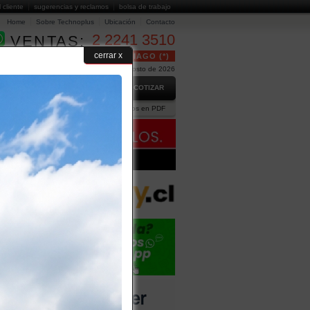
l cliente
sugerencias y reclamos
bolsa de trabajo
Home
Sobre Technoplus
Ubicación
Contacto
2 2241 3510
VENTAS:
cerrar x
24 HORAS GRATUITO EN SANTIAGO (*)
Hoy es Sábado 8 de Agosto de 2026
GO
PREGUNTAS FRECUENTES
COTIZAR
ción Comercial
Ejecutivos
Catálogos en PDF