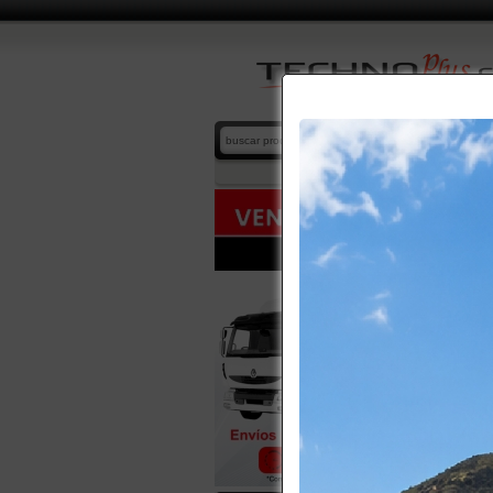
BARRE
home
/
cat
2 product
BARRED