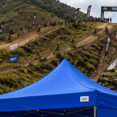
 230.000
$ 459.000
+iva
+iva
tizar
Ver Más
Cotizar
Ver Más
disponible
SW920-F
agotado