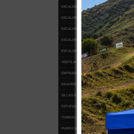
ESCALERAS DE ALUMINIO
ESCALERAS FIBRA DE VIDRIO
ESCALERAS MULTIPROPOSITO
ESCALERA DE ATICO
$
ESCALERAS TIPO AVION
Co
BML-40T
VENTILADORES
ENFRIADOR DE AIRE
BASUREROS
SILLAS DE OFICINA
ESTUFAS DE PATIO
TURBOCALEFACTORES
PURIFICADORES DE AIRE