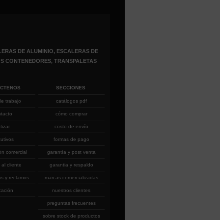
ERAS DE ALUMINIO, ESCALERAS DE
ROS CONTENEDORES, TRANSPALETAS
ÁCTENOS
SECCIONES
de trabajo
catálogos pdf
ntacto
cómo comprar
tizar
costo de envío
cutivos
formas de pago
ón comercial
garantía y post venta
 al cliente
garantia y respaldo
as y reclamos
marcas comercializadas
cación
nuestros clientes
preguntas frecuentes
sobre stock de productos