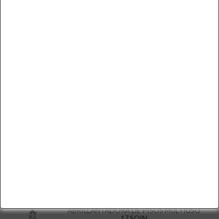
CARRO ESTRUJADOR 36 LITROS
$ 40.500
+iva
Cód. AF-36AM
Disponible
Cotizar
Ver Más
SEÑALETICA PISO MOJADO
$ 6.000
+iva
Cód. SN-10
Disponible
Cotizar
Ver Más
SOIN
ABRILLANTADORA DE PISOS MULTIUSO
17 SOIN