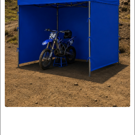
ASPIRADORAS POLVO/AGUA
CARROS DE ASEO
HIDROLAVADORA
SECADORES DE MANOS
BARREDORAS
SOPLADORES DE ALFOMBRA
KIT PARA EMPRENDEDORES
VACUOLAVADORA
TODOS LOS PRODUCTOS DE ASEO INDUSTRIAL
Página:
1
2
3
>