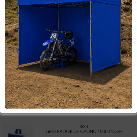
SUBCATEGORIAS DE GENERADORES DE OZONO
GENERADORES DE OZONO
TODOS LOS PRODUCTOS DE GENERADORES DE OZONO
SOIN
GENERADOR DE OZONO 5000 MG/H
$ 75.500
+iva
Cód. OZ-5G
Agotado
Cotizar
Ver Más
SOIN
GENERADOR DE OZONO 10000 MG/H