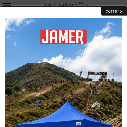
cerrar x
Menú
GENERADORES DE OZONO
home
/
catálogo de productos
/ generadores de ozono