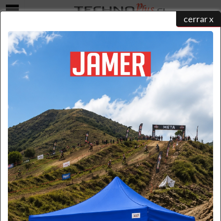
cerrar x
Menú
DISPENSADORES
home
/
catálogo de productos
/
dispensadores
/ dispensadores