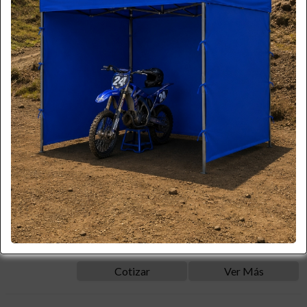
SOIN
DISPENSADOR DE PAPEL HIGIÉNICO
JUMBO
$ 24.500
+iva
Cód. K7602
Disponible
Cotizar
Ver Más
SOIN
DISPENSADOR MANUAL DE JABON 500CC
$ 12.500
+iva
Cód. K4401A
Disponible
Cotizar
Ver Más