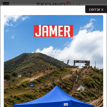
cerrar x
Menú
SERVICIO AL CLIENTE
home
/ servicio al cliente
Formulario
Por favor ingrese la información necesaria.
(* Requerido)
*
Nombre:
*
Apellido: