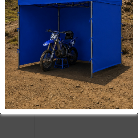
*
Email:
*
Teléfono:
*
Celular:
Empresa:
Motivo:
N° Factura:
Comentario: