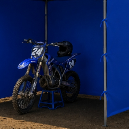
tizar
Ver Más
Cotizar
Ver Más
Cotizar
Ver 
agotado
3217-05
disponible
534-24
cuprum
cuprum
cuprum
LERA DE ALUMINIO
ESC. DE EXTENSIÓN DE
ESCALERA FIBRA DE 
OPICA 3.94 M. / 16P
ALUMINIO 24P - CUPRUM
DOBLE ACCESO 2.44
 175.500
$ 284.500
$ 336.000
+iva
+iva
+
tizar
Ver Más
Cotizar
Ver Más
Cotizar
Ver 
a pedido
494-24
disponible
530-08
cuprum
cuprum
cuprum
RA FIBRA DE VIDRIO
ESCALERA TIJERA FIBRA DE
ESCALERA TIJERA F
ESCOPICA 7.62 M.
VIDRIO 1.86 METROS
VIDRIO 2.44 MET