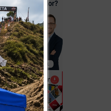
8 M.
iva
Más
disponible
OPICA
RIE 534
iva