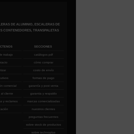
ERAS DE ALUMINIO, ESCALERAS DE
ROS CONTENEDORES, TRANSPALETAS
ÁCTENOS
SECCIONES
de trabajo
catálogos pdf
ntacto
cómo comprar
tizar
costo de envío
cutivos
formas de pago
ón comercial
garantía y post venta
 al cliente
garantia y respaldo
as y reclamos
marcas comercializadas
cación
nuestros clientes
preguntas frecuentes
sobre stock de productos
sobre technoplus