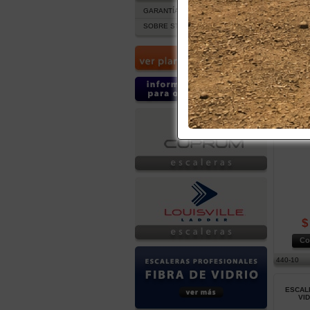
GARANTÍA Y POST VENTA
SOBRE STOCK DE PRODUCTOS
$
Co
534-28
ESCA
R
$
Co
440-10
ESCALE
VI