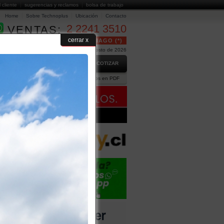
l cliente
sugerencias y reclamos
bolsa de trabajo
Home
Sobre Technoplus
Ubicación
Contacto
2 2241 3510
VENTAS:
cerrar x
24 HORAS GRATUITO EN SANTIAGO (*)
Hoy es Jueves 6 de Agosto de 2026
GO
PREGUNTAS FRECUENTES
COTIZAR
ción Comercial
Ejecutivos
Catálogos en PDF
2
3
>
VIDRIO