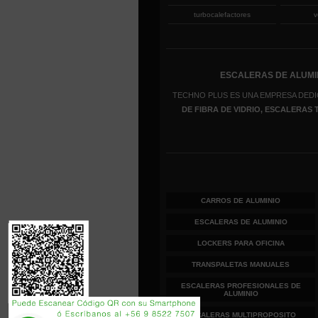
turbocalefactores
v
ESCALERAS DE ALUMIN
TECHNO PLUS ES UNA EMPRESA DEDI
DE FIBRA DE VIDRIO, ESCALERAS
CARROS DE ALUMINIO
ESCALERAS DE ALUMINIO
LOCKERS PARA OFICINA
TRANSPALETAS MANUALES
ESCALERAS PROFESIONALES DE
ALUMINIO
ESCALERAS MULTIPROPOSITO