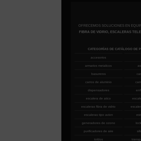
OFRECEMOS SOLUCIONES EN EQUI
FIBRA DE VIDRIO, ESCALERAS TE
CATEGORÍAS DE CATÁLOGO DE 
accesorios
armarios metalicos
as
basureros
ca
carros de aluminio
car
dispensadores
enf
escalera de atico
escal
escaleras fibra de vidrio
escaler
escaleras tipo avion
est
generadores de ozono
loc
purificadores de aire
sil
toldos
transp