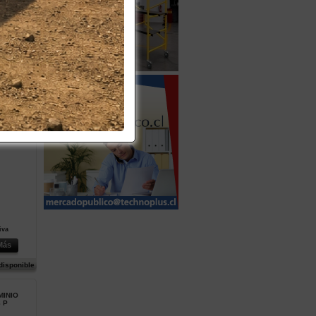
iva
Más
disponible
E VIDRIO
TRIAL
iva
Más
disponible
MINIO
8 P