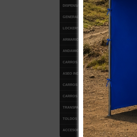
Co
DISPENSADORES
2312-06
GENERADORES DE OZONO
ESCA
TELESC
LOCKERS METALICOS
ARMARIOS METALICOS
ANDAMIOS
CARROS DE SERVICIO
$
ASEO INDUSTRIAL
Co
CARROS DE ALUMINIO
494-16
CARROS DE ACERO
ESCALE
TEL
TRANSPALETAS MANUALES
TOLDOS
ACCESORIOS