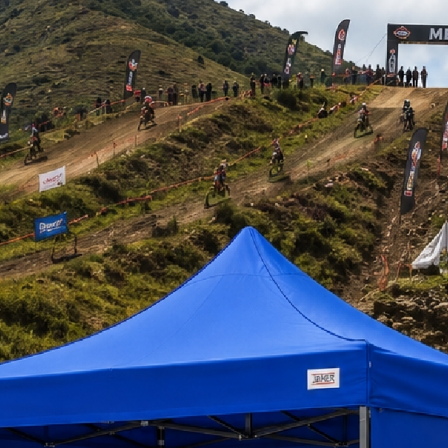
DRIO 3.66 M. / 12P
PELDAÑOS 2.13 M. CUPRUM
TELESCOPICA 5,1
INDUSTRIAL
 430.500
$ 124.000
$ 342.500
+iva
+iva
+
tizar
Ver Más
Cotizar
Ver Más
Cotizar
Ver 
disponible
2312-07
a pedido
534-20
cuprum
cuprum
cuprum
LERA DE ALUMINIO
ESCALERA TIJERA FIBRA DE
ESCALERA TELESC
JERA 1.83 M./ 6 P
VIDRIO 1.55 METROS
FIBRA DE VIDRIO SE
$ 95.500
$ 129.000
$ 387.500
+iva
+iva
+