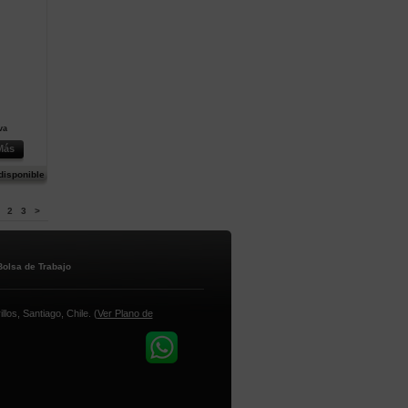
va
Más
disponible
2
3
>
Bolsa de Trabajo
los, Santiago, Chile. (
Ver Plano de