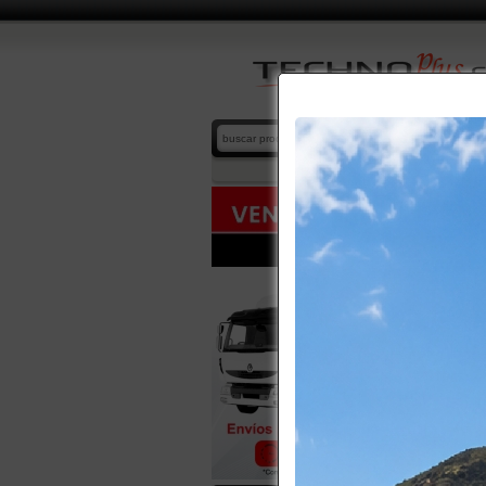
CUPRUM
home
/
cat
39 produc
ESCALE