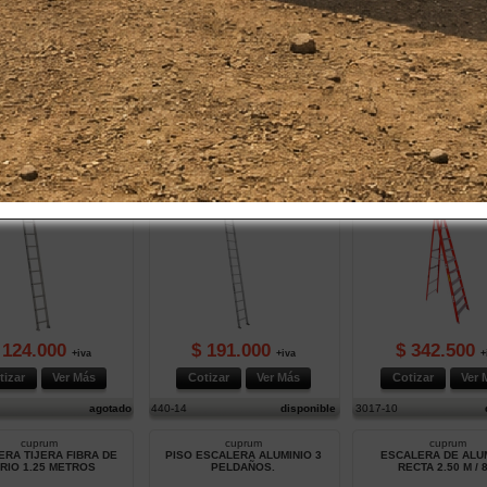
 511.500
$ 145.000
$ 185.000
+iva
+iva
+
tizar
Ver Más
Cotizar
Ver Más
Cotizar
Ver 
disponible
3217-06
disponible
3217-08
cuprum
cuprum
cuprum
LERA DE ALUMINIO
ESCALERA DE ALUMINIO
ESC. TIJERA FIBRA D
ECTA 3 M / 10 P.
RECTA 4,20 M / 14 P
3,05 MT. 10P INDUS
 124.000
$ 191.000
$ 342.500
+iva
+iva
+
tizar
Ver Más
Cotizar
Ver Más
Cotizar
Ver 
agotado
440-14
disponible
3017-10
cuprum
cuprum
cuprum
RA TIJERA FIBRA DE
PISO ESCALERA ALUMINIO 3
ESCALERA DE ALU
DRIO 1.25 METROS
PELDAÑOS.
RECTA 2.50 M / 