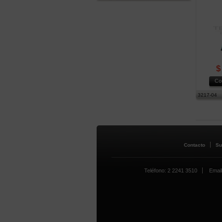
$
Co
3217-04
Contacto
Su
Teléfono: 2 2241 3510
Email