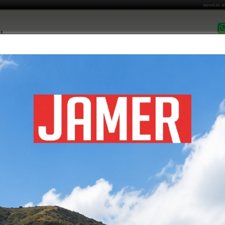
servicio a
DESPACHO EN 
MARCAS COMERCIALIZADAS
CATÁLOGO DE PRODUCTOS
FORMAS DE PA
Costo de Envío
Cómo Comprar
Garantía y Post Venta
Informa
 EN CHILE
álogo de productos
/ cuprum en chile
tos encontrados
Página:
1
cuprum
cuprum
cuprum
RA TIJERA FIBRA DE
ESCALERA ALUMINIO TIJERA 7
ESCALERA FIBRA DE 