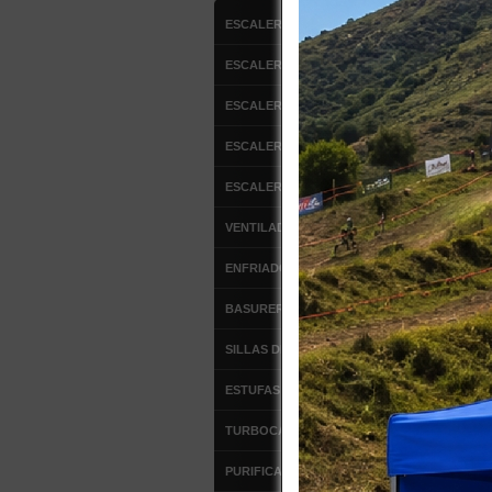
VI
ESCALERAS DE ALUMINIO
ESCALERAS FIBRA DE VIDRIO
ESCALERAS MULTIPROPOSITO
ESCALERA DE ATICO
$
ESCALERAS TIPO AVION
Co
VENTILADORES
3017-12
ENFRIADOR DE AIRE
ESCA
TI
BASUREROS
SILLAS DE OFICINA
ESTUFAS DE PATIO
TURBOCALEFACTORES
PURIFICADORES DE AIRE