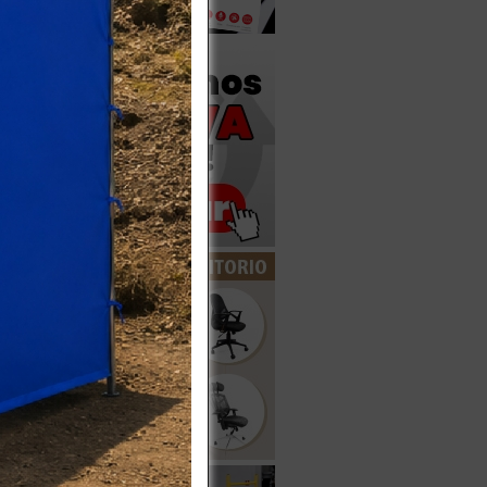
Más
disponible
VIDRIO
M / 8P
iva
Más
disponible
IBRA DE
ROS