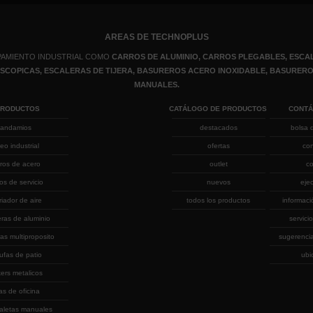
AREAS DE TECHNOPLUS
PAMIENTO INDUSTRIAL COMO
CARROS DE ALUMINIO, CARROS PLEGABLES, ESCAL
LESCOPICAS, ESCALERAS DE TIJERA, BASUREROS ACERO INOXIDABLE, BASURE
MANUALES.
PRODUCTOS
CATÁLOGO DE PRODUCTOS
CONT
andamios
destacados
bolsa 
eo industrial
ofertas
co
rros de acero
outlet
co
ros de servicio
nuevos
eje
riador de aire
todos los productos
informaci
eras de aluminio
servicio
as multiproposito
sugerenci
ufas de patio
ubi
kers metalicos
las de oficina
aletas manuales