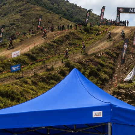
 314.000
$ 360.000
$ 800.000
+iva
+iva
+
tizar
Ver Más
Cotizar
Ver Más
Cotizar
Ver 
disponible
TCD50
a pedido
TCD70
jamer
CALEFACTOR DIÉSEL
20KW
 250.000
+iva
tizar
Ver Más