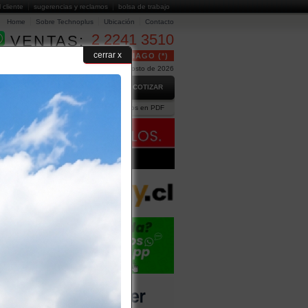
l cliente
sugerencias y reclamos
bolsa de trabajo
Home
Sobre Technoplus
Ubicación
Contacto
2 2241 3510
VENTAS:
cerrar x
24 HORAS GRATUITO EN SANTIAGO (*)
Hoy es Sábado 8 de Agosto de 2026
GO
PREGUNTAS FRECUENTES
COTIZAR
ción Comercial
Ejecutivos
Catálogos en PDF
DIÉSEL