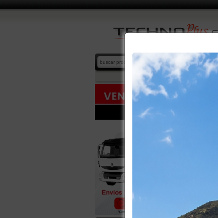
DIESEL
home
/
cat
4 product
TURBO