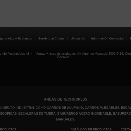
gerencias y Reclamos
Servicio al Cliente
Ubicación
Información Comercial
: info@technoplus.cl
Ventas y retiro de productos: Av. Americo Vespucio 3000 B-16. Cerril
Ubicación
)
AREAS DE TECHNOPLUS
PAMIENTO INDUSTRIAL COMO
CARROS DE ALUMINIO, CARROS PLEGABLES, ESCAL
LESCOPICAS, ESCALERAS DE TIJERA, BASUREROS ACERO INOXIDABLE, BASURE
MANUALES.
PRODUCTOS
CATÁLOGO DE PRODUCTOS
CONT