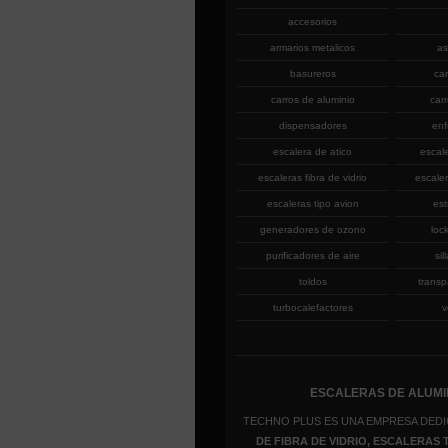
accesorios
armarios metalicos
as
basureros
ca
carros de aluminio
car
dispensadores
enf
escalera de atico
escal
escaleras fibra de vidrio
escaler
escaleras tipo avion
est
generadores de ozono
loc
purificadores de aire
sil
toldos
transp
turbocalefactores
v
ESCALERAS DE ALUMIN
TECHNO PLUS ES UNA EMPRESA DEDI
DE FIBRA DE VIDRIO, ESCALERAS