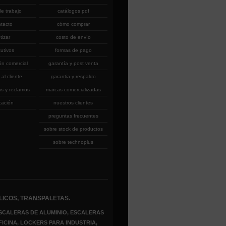
de trabajo
catálogos pdf
ntacto
cómo comprar
tizar
costo de envío
cutivos
formas de pago
ón comercial
garantía y post venta
 al cliente
garantia y respaldo
as y reclamos
marcas comercializadas
cación
nuestros clientes
preguntas frecuentes
sobre stock de productos
sobre technoplus
LICOS, TRANSPALETAS.
SCALERAS DE ALUMINIO, ESCALERAS
FICINA, LOCKERS PARA INDUSTRIA,