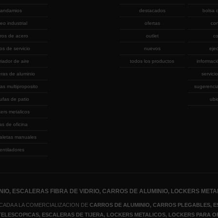
andamios
destacados
bolsa 
eo industrial
ofertas
co
rros de acero
outlet
co
ros de servicio
nuevos
eje
riador de aire
todos los productos
informaci
eras de aluminio
servicio
as multiproposito
sugerenci
ufas de patio
ubi
kers metalicos
las de oficina
aletas manuales
entiladores
IO, ESCALERAS FIBRA DE VIDRIO, CARROS DE ALUMINIO, LOCKERS META
CADA A LA COMERCIALIZACION DE
CARROS DE ALUMINIO, CARROS PLEGABLES, E
 TELESCOPICAS, ESCALERAS DE TIJERA
, LOCKERS METALICOS
, LOCKERS PARA O