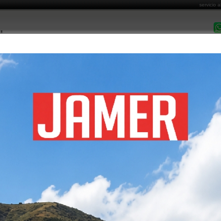
servicio a
DESPACHO EN 
MARCAS COMERCIALIZADAS
CATÁLOGO DE PRODUCTOS
FORMAS DE PA
Costo de Envío
Cómo Comprar
Garantía y Post Venta
Informa
álogo de productos
/
turbocalefactores
/ diesel
os encontrados
jamer
jamer
jamer
CALEFACTOR DIÉSEL
TURBOCALEFACTOR DIÉSEL
TURBOCALEFACTOR 
30KW
50KW
70KW