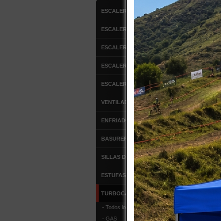
ESCALERAS DE ALUMINIO
ESCALERAS FIBRA DE VIDRIO
ESCALERAS MULTIPROPOSITO
ESCALERA DE ATICO
$
ESCALERAS TIPO AVION
Co
TCD30
VENTILADORES
TURBO
ENFRIADOR DE AIRE
BASUREROS
SILLAS DE OFICINA
ESTUFAS DE PATIO
TURBOCALEFACTORES
$
- Todos los Productos
Co
- GAS