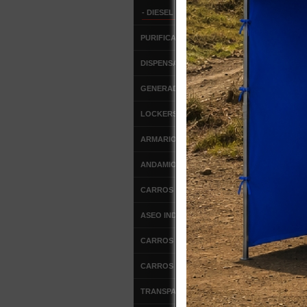
TCD20
- DIESEL
PURIFICADORES DE AIRE
DISPENSADORES
GENERADORES DE OZONO
LOCKERS METALICOS
ARMARIOS METALICOS
ANDAMIOS
CARROS DE SERVICIO
ASEO INDUSTRIAL
CARROS DE ALUMINIO
CARROS DE ACERO
TRANSPALETAS MANUALES