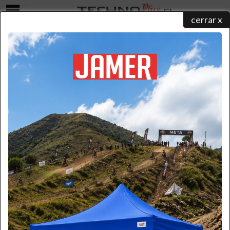
cerrar x
Menú
Contacto
home
/ contacto
Existen los siguientes metodos de contacto:
Formulario
Por favor ingrese la información necesaria.
(* Requerido)
*
Nombre:
*
Apellido: