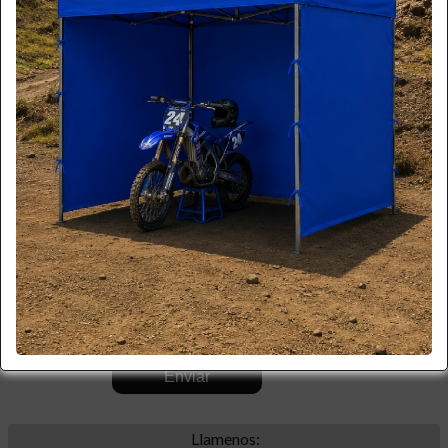
*
Email:
*
Teléfono:
*
Celular:
Empresa:
Motivo:
Comentario:
.
Llamenos: