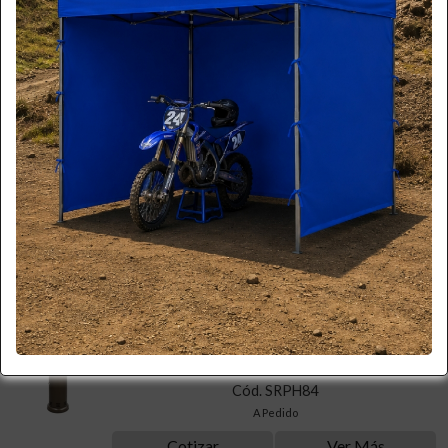
Disponible
Cotizar
Ver Más
JAMER
TOLDO PLEGABLE JAMER 3X3 METROS
$ 35.000
+iva
Cód. TLD33
Disponible
Cotizar
Ver Más
ESTUFA DE TERRAZA
$ 293.000
+iva
Cód. SRPH84
A Pedido
Cotizar
Ver Más