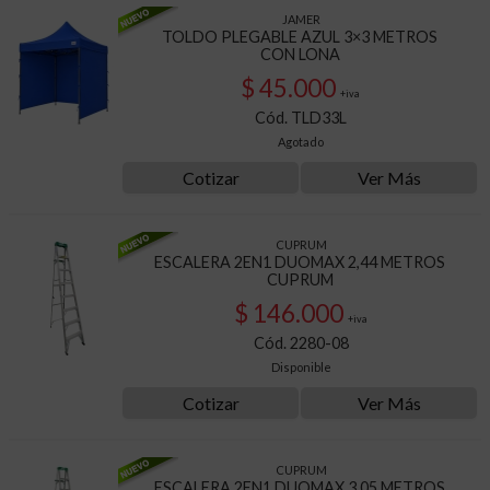
JAMER
TOLDO PLEGABLE AZUL 3×3 METROS
CON LONA
$ 45.000
+iva
Cód. TLD33L
Agotado
Cotizar
Ver Más
CUPRUM
ESCALERA 2EN1 DUOMAX 2,44 METROS
CUPRUM
$ 146.000
+iva
Cód. 2280-08
Disponible
Cotizar
Ver Más
CUPRUM
ESCALERA 2EN1 DUOMAX 3,05 METROS