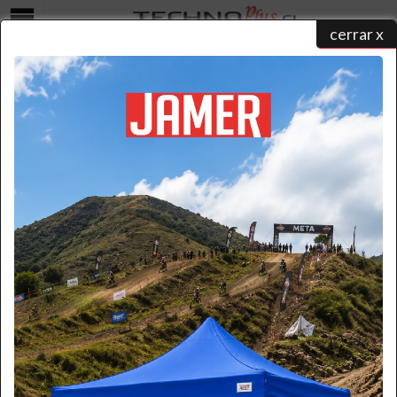
cerrar x
Menú
PRODUCTOS NUEVOS DE EQUIPAMIENTO INDUSTRIAL
home
/
catálogo de productos
/ productos nuevos
JAMER
TOLDO PLEGABLE JAMER 2X2 M DE ALTA
PORTABILIDAD
$ 32.000
+iva
Cód. TLD22