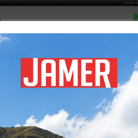
servicio a
DESPACHO EN 
MARCAS COMERCIALIZADAS
CATÁLOGO DE PRODUCTOS
FORMAS DE PA
Costo de Envío
Cómo Comprar
Garantía y Post Venta
Informa
O METALICO
álogo de productos
/ armarios metalicos
GORIAS DE ARMARIO METALICO
IOS METALICOS
OS PRODUCTOS DE ARMARIO METALICO