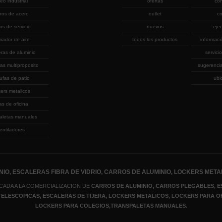
eo industrial
ofertas
co
rros de acero
outlet
co
ros de servicio
nuevos
eje
riador de aire
todos los productos
informaci
eras de aluminio
servicio
as multiproposito
sugerenci
ufas de patio
ubi
kers metalicos
las de oficina
aletas manuales
entiladores
IO, ESCALERAS FIBRA DE VIDRIO, CARROS DE ALUMINIO, LOCKERS META
CADA A LA COMERCIALIZACION DE
CARROS DE ALUMINIO, CARROS PLEGABLES, E
 TELESCOPICAS, ESCALERAS DE TIJERA
, LOCKERS METALICOS
, LOCKERS PARA O
LOCKERS PARA COLEGIOS,TRANSPALETAS MANUALES.