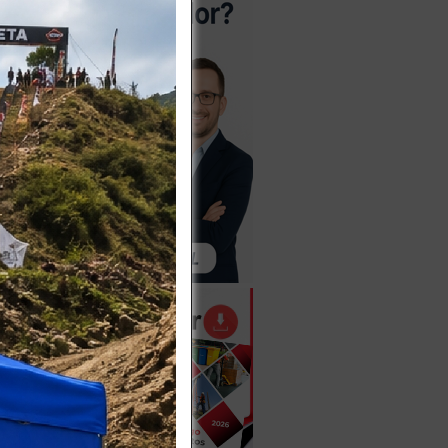
CO 4
RINA
iva
Más
disponible