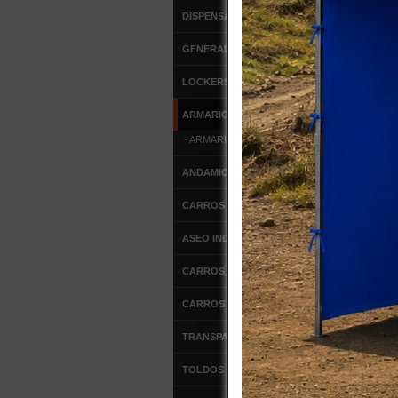
DISPENSADORES
GENERADORES DE OZONO
LOCKERS METALICOS
ARMARIOS METALICOS
- ARMARIOS METALICOS
ANDAMIOS
CARROS DE SERVICIO
ASEO INDUSTRIAL
CARROS DE ALUMINIO
CARROS DE ACERO
TRANSPALETAS MANUALES
TOLDOS