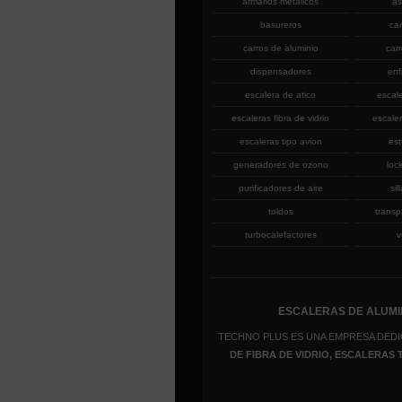
armarios metalicos
as
basureros
ca
carros de aluminio
car
dispensadores
enf
escalera de atico
escal
escaleras fibra de vidrio
escaler
escaleras tipo avion
est
generadores de ozono
loc
purificadores de aire
sil
toldos
transp
turbocalefactores
v
ESCALERAS DE ALUMIN
TECHNO PLUS ES UNA EMPRESA DEDI
DE FIBRA DE VIDRIO, ESCALERAS