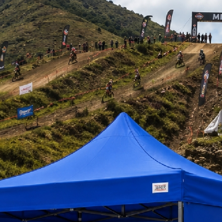
os encontrados
ARIO METALICO 2
ARMARIO METALICO 4
ARMARIO METALI
PUERTAS
PUERTAS
PUERTAS CON VIT
 129.000
$ 129.000
$ 124.000
+iva
+iva
+
tizar
Ver Más
Cotizar
Ver Más
Cotizar
Ver 
disponible
A304
disponible
A306