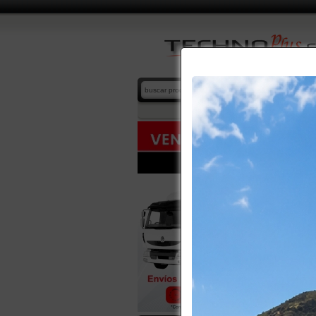
ARMARI
home
/
cat
SUBCATE
-
ARMAR
TODOS L