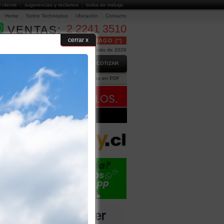
l cliente
sugerencias y reclamos
bolsa de trabajo
Home
Sobre Technoplus
Ubicación
Contacto
2 2241 3510
VENTAS:
cerrar x
24 HORAS GRATUITO EN SANTIAGO (*)
Hoy es Viernes 7 de Agosto de 2026
GO
PREGUNTAS FRECUENTES
COTIZAR
ción Comercial
Ejecutivos
Catálogos en PDF