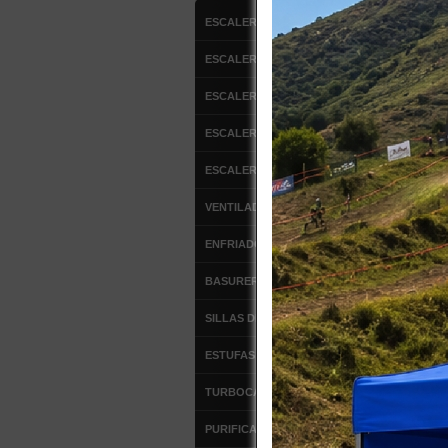
ESCALERAS DE ALUMINIO
3 product
ESCALERAS FIBRA DE VIDRIO
ARM
ESCALERAS MULTIPROPOSITO
ESCALERA DE ATICO
ESCALERAS TIPO AVION
VENTILADORES
$
ENFRIADOR DE AIRE
Co
BASUREROS
A302
SILLAS DE OFICINA
ESTUFAS DE PATIO
TURBOCALEFACTORES
PURIFICADORES DE AIRE