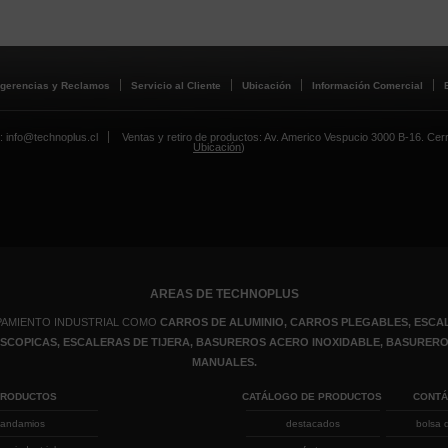
gerencias y Reclamos
Servicio al Cliente
Ubicación
Información Comercial
: info@technoplus.cl
Ventas y retiro de productos: Av. Americo Vespucio 3000 B-16. Cerril
Ubicación
)
AREAS DE TECHNOPLUS
PAMIENTO INDUSTRIAL COMO
CARROS DE ALUMINIO, CARROS PLEGABLES, ESCAL
LESCOPICAS, ESCALERAS DE TIJERA, BASUREROS ACERO INOXIDABLE, BASURE
MANUALES.
PRODUCTOS
CATÁLOGO DE PRODUCTOS
CONT
andamios
destacados
bolsa 