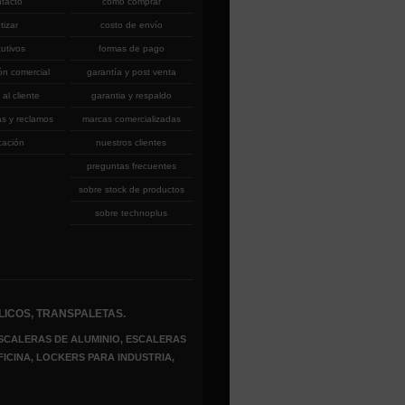
ntacto
cómo comprar
tizar
costo de envío
cutivos
formas de pago
ón comercial
garantía y post venta
 al cliente
garantia y respaldo
as y reclamos
marcas comercializadas
cación
nuestros clientes
preguntas frecuentes
sobre stock de productos
sobre technoplus
LICOS, TRANSPALETAS.
SCALERAS DE ALUMINIO, ESCALERAS
FICINA, LOCKERS PARA INDUSTRIA,