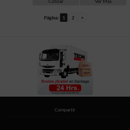
Cotizar
Ver Más
Página:
1
2
>
Compartir