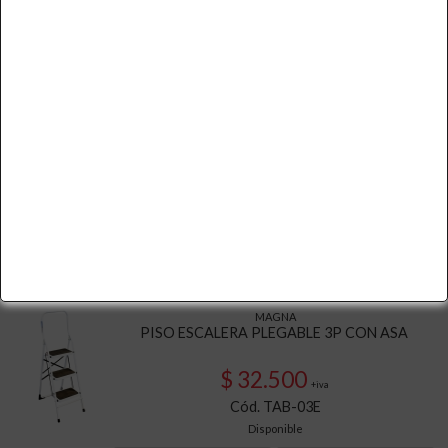
Disponible
Cotizar
Ver Más
PISO ESCALERA ESCABEL CLINICO 2P
$ 25.000
+iva
Cód. TES-02
Disponible
Cotizar
Ver Más
MAGNA
PISO ESCALERA PLEGABLE 3P CON ASA
$ 32.500
+iva
Cód. TAB-03E
Disponible