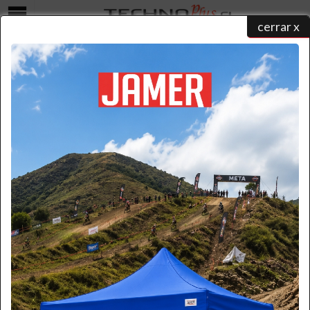
cerrar x
Menú
PISO ESCALERA
home
/
catálogo de productos
/
escaleras de aluminio
/ piso escalera
Página:
1
2
>
MAGNA
PISO ESCALERA PLEGABLE 2P FUERTE