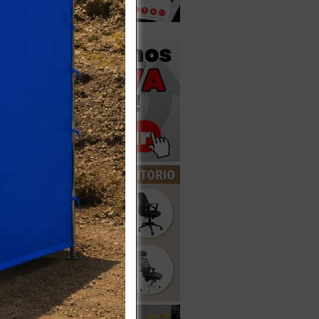
iva
Más
disponible
RA
S
iva
Más
agotado