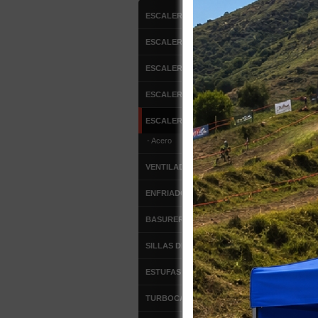
ESCALERAS DE ALUMINIO
11 produc
ESCALERAS FIBRA DE VIDRIO
ESC
ESCALERAS MULTIPROPOSITO
ESCALERA DE ATICO
ESCALERAS TIPO AVION
- Acero
VENTILADORES
$
Co
ENFRIADOR DE AIRE
ETA-150
BASUREROS
ESCALE
SILLAS DE OFICINA
ESTUFAS DE PATIO
TURBOCALEFACTORES