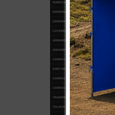
PURIFICADORES DE AIRE
$ 
DISPENSADORES
Co
GENERADORES DE OZONO
ETA-350
LOCKERS METALICOS
ESCA
ARMARIOS METALICOS
ANDAMIOS
CARROS DE SERVICIO
ASEO INDUSTRIAL
CARROS DE ALUMINIO
$
Co
CARROS DE ACERO
ETA-100
TRANSPALETAS MANUALES
ESC
TOLDOS