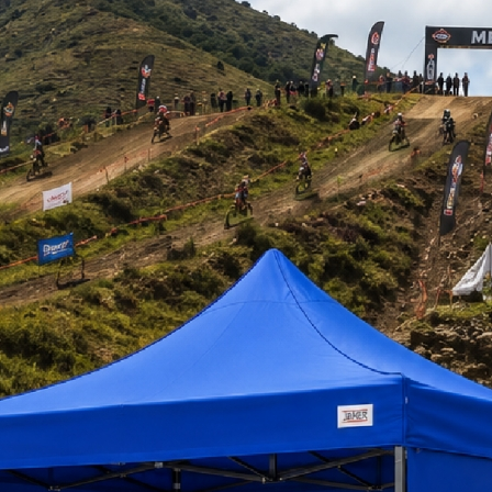
tos encontrados
ALERA TIPO AVION
ESCALERA TIPO AVIÓN ACERO
ESCALERA TIPO AVIO
ACERO1,5 M.
3,0 M.
2,0 M.
 534.500
$ 1.123.500
$ 689.000
+iva
+iva
+
tizar
Ver Más
Cotizar
Ver Más
Cotizar
Ver 
a pedido
ETA-300
agotado
ETA-200
RA TIPO AVIÓN ACERO
ESC. TIPO AVIÓN 400 M.
magna
3,5 M.
ESC. TIPO AVIÓN 1
IMPORTADA