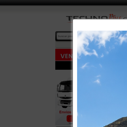
ESCALE
home
/
cat
SUBCATE
-
ACER
TODOS L