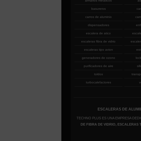
armarios metalicos
as
basureros
ca
carros de aluminio
car
dispensadores
enf
escalera de atico
escal
escaleras fibra de vidrio
escaler
escaleras tipo avion
est
generadores de ozono
loc
purificadores de aire
sil
toldos
transp
turbocalefactores
v
ESCALERAS DE ALUMIN
TECHNO PLUS ES UNA EMPRESA DEDI
DE FIBRA DE VIDRIO, ESCALERAS