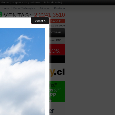
l cliente
sugerencias y reclamos
bolsa de trabajo
Home
Sobre Technoplus
Ubicación
Contacto
2 2241 3510
VENTAS:
cerrar x
24 HORAS GRATUITO EN SANTIAGO (*)
Hoy es Viernes 7 de Agosto de 2026
GO
PREGUNTAS FRECUENTES
COTIZAR
ción Comercial
Ejecutivos
Catálogos en PDF