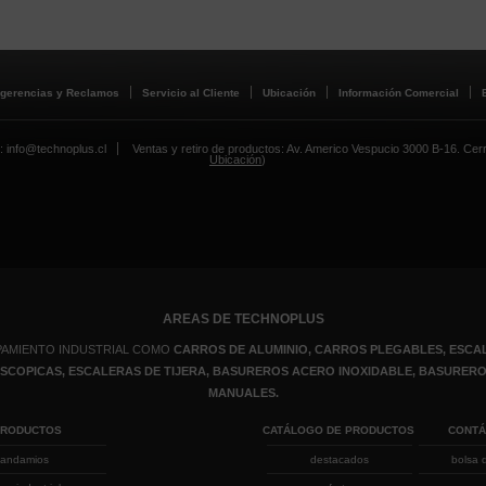
gerencias y Reclamos
Servicio al Cliente
Ubicación
Información Comercial
: info@technoplus.cl
Ventas y retiro de productos: Av. Americo Vespucio 3000 B-16. Cerril
Ubicación
)
AREAS DE TECHNOPLUS
PAMIENTO INDUSTRIAL COMO
CARROS DE ALUMINIO, CARROS PLEGABLES, ESCAL
LESCOPICAS, ESCALERAS DE TIJERA, BASUREROS ACERO INOXIDABLE, BASURE
MANUALES.
PRODUCTOS
CATÁLOGO DE PRODUCTOS
CONT
andamios
destacados
bolsa 