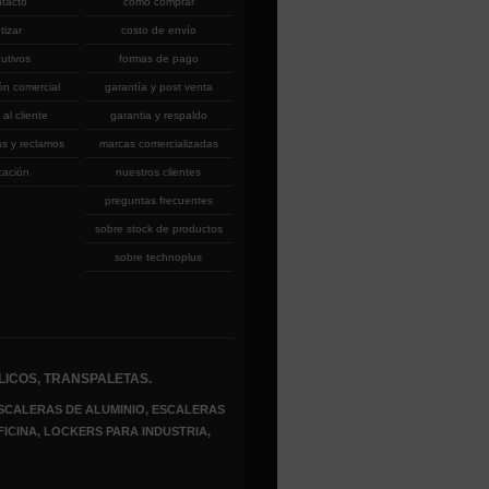
ntacto
cómo comprar
tizar
costo de envío
cutivos
formas de pago
ón comercial
garantía y post venta
 al cliente
garantia y respaldo
as y reclamos
marcas comercializadas
cación
nuestros clientes
preguntas frecuentes
sobre stock de productos
sobre technoplus
LICOS, TRANSPALETAS.
SCALERAS DE ALUMINIO, ESCALERAS
FICINA, LOCKERS PARA INDUSTRIA,