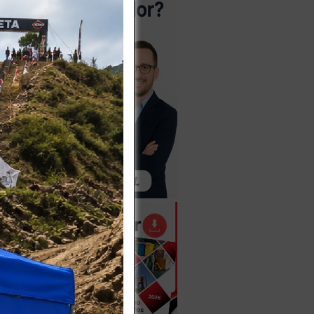
N ACERO
iva
Más
agotado
.2 M