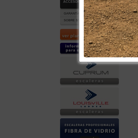
ACCESORIOS
GARANTÍA Y POST VENTA
SOBRE STOCK DE PRODUCTOS
$
Co
ETA-150I