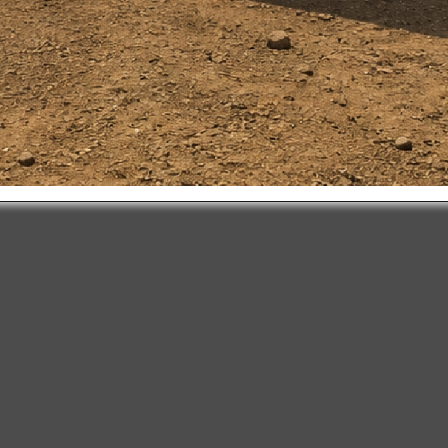
 263.500
$ 321.500
+iva
+iva
tizar
Ver Más
Cotizar
Ver Más
disponible
ETA-180i
disponible