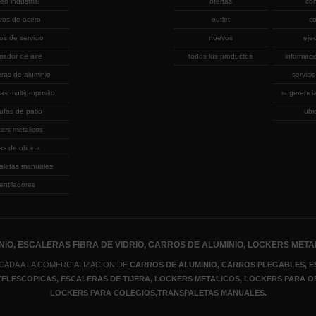
eo industrial
ofertas
co
rros de acero
outlet
co
ros de servicio
nuevos
eje
riador de aire
todos los productos
informaci
eras de aluminio
servicio
as multiproposito
sugerenci
ufas de patio
ubi
kers metalicos
las de oficina
aletas manuales
entiladores
IO, ESCALERAS FIBRA DE VIDRIO, CARROS DE ALUMINIO, LOCKERS META
CADA A LA COMERCIALIZACION DE
CARROS DE ALUMINIO, CARROS PLEGABLES, E
 TELESCOPICAS, ESCALERAS DE TIJERA
, LOCKERS METALICOS
, LOCKERS PARA O
LOCKERS PARA COLEGIOS,TRANSPALETAS MANUALES.