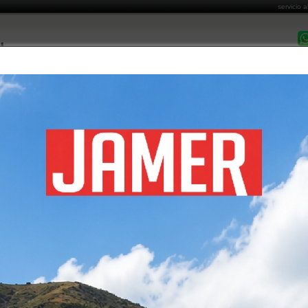
servicio a
DESPACHO EN 
MARCAS COMERCIALIZADAS
CATÁLOGO DE PRODUCTOS
FORMAS DE PA
Costo de Envío
Cómo Comprar
Garantía y Post Venta
Informa
RAS TIPO AVION
álogo de productos
/ escaleras tipo avion
GORIAS DE ESCALERAS TIPO AVION
O
OS PRODUCTOS DE ESCALERAS TIPO AVION