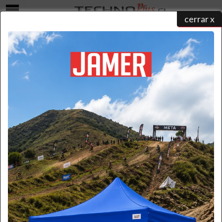
cerrar x
Menú
EJECUTIVOS
home
/ ejecutivos
Conozca y contáctese directamente con nuestros ejecutivos:
Emilio Fruttero
Cargo: