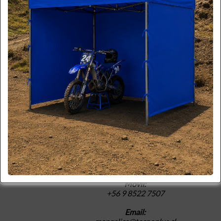
Gerente de Ventas
Teléfono:
56
2 2241 3510
Móvil:
56 9 6688 2100
Email:
emilio@technoplus.cl
María Angélica Alcaíno
Cargo:
Ejecutiva de Ventas
Teléfono:
56
2 2241 3510
Móvil:
+56 9 8522 7507
Email: