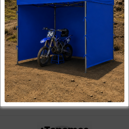
KIT PARA EMPRENDEDORES
home
/
catálogo de productos
/
aseo industrial
/ kit para emprendedores
SOIN
KIT PARA EMPRENDEDORES ASEO
$ 580.000
+iva
Cód. KIT-01
A Pedido
Cotizar
Ver Más