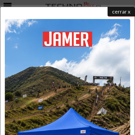
cerrar x
Menú
ESCALERA TIJERA FIBRA DE VIDRIO 3.66 M./ 12P
INDUSTRIAL
home
/
catálogo de productos
/
escaleras fibra de vidrio
/
tijera simple
/ escalera tijera fibra de
vidrio 3.66...