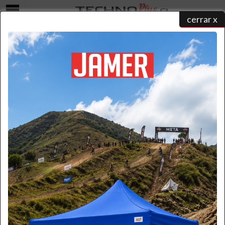
cerrar x
Menú
TABURETE FIBRA DE VIDRIO 3 PELDAÑOS
home
/
catálogo de productos
/
escaleras fibra de vidrio
/
taburetes
/ taburete fibra de vidrio 3
peldaños