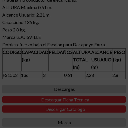
ALTURA Maxima 0.61 m.
Alcance Usuario: 2.21 m.
Capacidad 136 kg.
Peso 2,8 kg.
Marca LOUISVILLE
Doble refuerzo bajo el Escalon para Dar apoyo Extra.
CODIGO
CAPACIDAD
PELDAÑOS
ALTURA
ALCANCE
PESO
(kg)
TOTAL
USUARIO
(kg)
(m)
(m)
FS1502
136
3
0,61
2,28
2.8
Descargas
Descargar Ficha Técnica
Descargar Catálogo
Marca