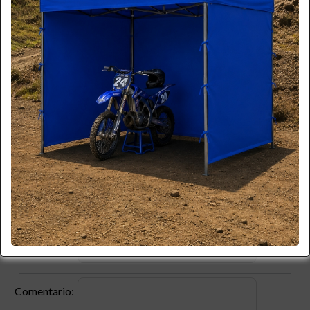
*
Email:
*
Teléfono:
*
Celular:
Empresa:
*
RUT:
Producto:
Código:
Comentario: