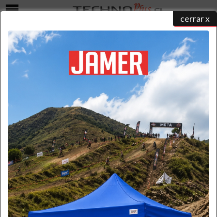
cerrar x
Menú
COTIZAR
home
/
catálogo de productos
/ ...
/ cotizar
Seleccione una forma para realizar su contacto y un ejecutivo
atenderá su solicitud:
Formulario
Por favor ingrese la información necesaria.
(* Requerido)
*
Nombre:
*
Apellido: