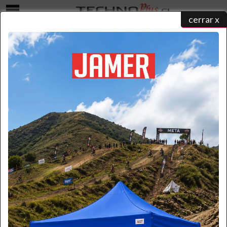
cerrar x
Menú
LOCKER 3 CUERPOS 6 CASILLEROS
home
/
catálogo de productos
/
lockers metalicos
/
lockers comerciales
/ locker 3 cuerpos 6
casilleros