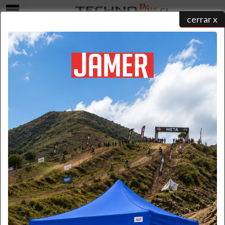
cerrar x
Menú
Technoplus | Escalera de Aluminio 2380-05
home
/
catálogo de productos
/
escaleras de aluminio
/
duomax
/ esc. aluminio tijera 1.53m
duomax