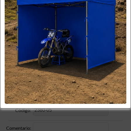
*
Apellido:
*
Email:
*
Teléfono:
*
Celular:
Empresa:
*
RUT:
Producto:
Código:
Comentario: