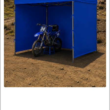
TECNOPLUS
CARRO MULTIUSO 3 BANDEJAS PLEGABLE
TECNOPLUS
$ 33.000
+iva
Cód. C3B-64
A Pedido
Cotizar
Ver Más
TECNOPLUS
CARRO SERVICIO MULTIUSO 3 BANDEJAS
85 KG
$ 59.000
+iva
Cód. C3B-85
Disponible
Cotizar
Ver Más