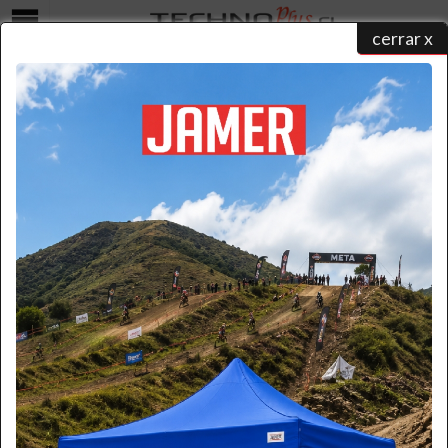
cerrar x
Menú
CATALOGO EQUIPAMIENTO INDUSTRIAL
home
/
catálogo de productos
/ tecnoplus en chile