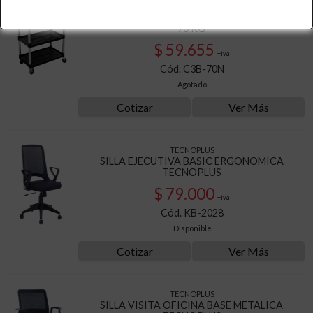
TECNOPLUS
CARRO SERVICIO MULTIUSO 3 BANDEJAS
70 KG
$ 59.655
+iva
Cód. C3B-70N
Agotado
Cotizar
Ver Más
TECNOPLUS
SILLA EJECUTIVA BASIC ERGONOMICA
TECNOPLUS
$ 79.000
+iva
Cód. KB-2028
Disponible
Cotizar
Ver Más
TECNOPLUS
SILLA VISITA OFICINA BASE METALICA