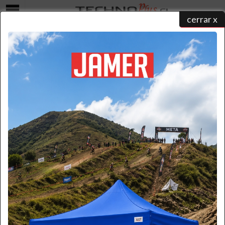
cerrar x
Menú
COTIZAR
home
/
catálogo de productos
/ ...
/ cotizar
Seleccione una forma para realizar su contacto y un ejecutivo