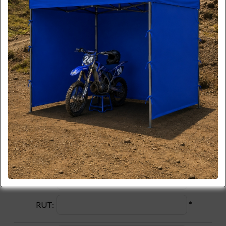
atenderá su solicitud:
Formulario
Por favor ingrese la información necesaria.
(* Requerido)
*
Nombre:
*
Apellido:
*
Email:
*
Teléfono:
*
Celular:
Empresa:
*
RUT: