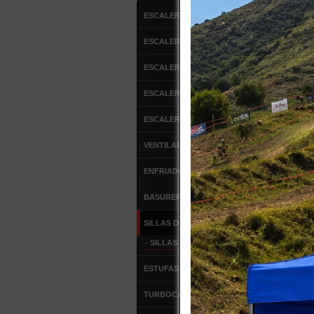
ESCALERAS DE ALUMINIO
ESCALERAS FIBRA DE VIDRIO
ESCALERAS MULTIPROPOSITO
ESCALERA DE ATICO
ESCALERAS TIPO AVION
VENTILADORES
ENFRIADOR DE AIRE
BASUREROS
SILLAS DE OFICINA
Más Imág
- SILLAS DE ESCRITORIO
ESTUFAS DE PATIO
TURBOCALEFACTORES
DETALLE 