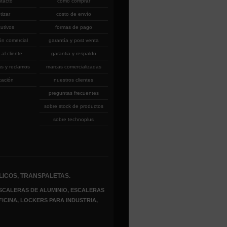
ntacto
cómo comprar
tizar
costo de envío
cutivos
formas de pago
ón comercial
garantía y post venta
 al cliente
garantia y respaldo
as y reclamos
marcas comercializadas
cación
nuestros clientes
preguntas frecuentes
sobre stock de productos
sobre technoplus
LICOS, TRANSPALETAS.
SCALERAS DE ALUMINIO, ESCALERAS
FICINA, LOCKERS PARA INDUSTRIA,