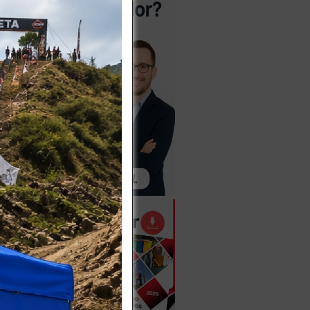
pp
ta
cnica