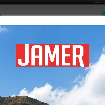
servicio a
DESPACHO EN 
MARCAS COMERCIALIZADAS
CATÁLOGO DE PRODUCTOS
FORMAS DE PA
Costo de Envío
Cómo Comprar
Garantía y Post Venta
Informa
ISITA OFICINA BASE METALICA TECNOPLUS
álogo de productos
/
sillas de oficina
/
sillas de escritorio
/ silla visita oficina base metalica tecnopl
PRECIO DE PRODU
$ 84.000
+iv
CÓDIGO
KB-5816