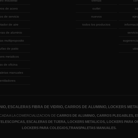
eo industrial
ofertas
co
rros de acero
outlet
co
ros de servicio
nuevos
eje
riador de aire
todos los productos
informaci
eras de aluminio
servicio
as multiproposito
sugerenci
ufas de patio
ubi
kers metalicos
las de oficina
aletas manuales
entiladores
IO, ESCALERAS FIBRA DE VIDRIO, CARROS DE ALUMINIO, LOCKERS META
CADA A LA COMERCIALIZACION DE
CARROS DE ALUMINIO, CARROS PLEGABLES, E
 TELESCOPICAS, ESCALERAS DE TIJERA
, LOCKERS METALICOS
, LOCKERS PARA O
LOCKERS PARA COLEGIOS,TRANSPALETAS MANUALES.