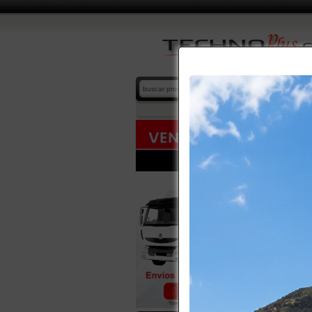
SILLA V
home
/
cat