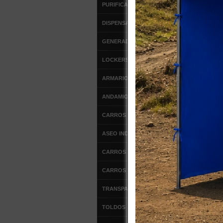
PURIFICADORES DE AIRE
SILLA 
ATRIBUT
DISPENSADORES
El mat
GENERADORES DE OZONO
Apoya
LOCKERS METALICOS
DIMENSI
Ancho
ARMARIOS METALICOS
Altura
Altura
ANDAMIOS
Peso: 
CARROS DE SERVICIO
DIMENSI
ASEO INDUSTRIAL
MÁS INF
CARROS DE ALUMINIO
DE
CARROS DE ACERO
TRANSPALETAS MANUALES
TOLDOS