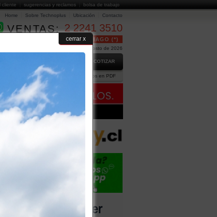
l cliente
sugerencias y reclamos
bolsa de trabajo
Home
Sobre Technoplus
Ubicación
Contacto
2 2241 3510
VENTAS:
cerrar x
24 HORAS GRATUITO EN SANTIAGO (*)
Hoy es Domingo 9 de Agosto de 2026
GO
PREGUNTAS FRECUENTES
COTIZAR
ción Comercial
Ejecutivos
Catálogos en PDF
us
CTO
a