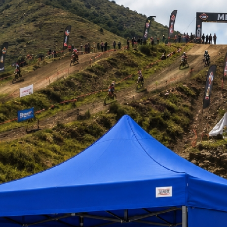
COTIZAR
Enviar WhatsA
GARANTIA
Garantia 6 Meses
DESPACHO
Garantía y Post Ven
STOCK
A Pedido
MARCA
*imagen referencial
enes
Descargar Ficha Té
DE SILLA VISITA OFICINA BASE METALICA TECNOPLUS