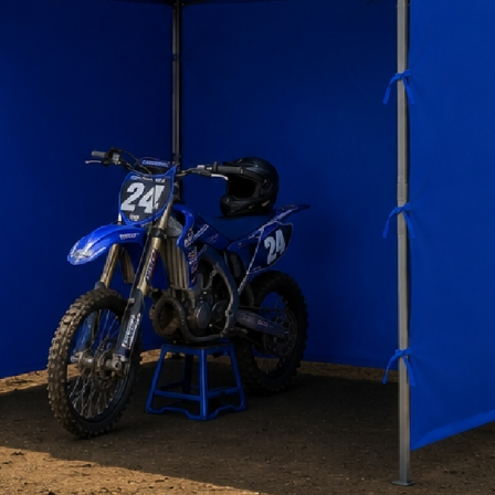
VISITA OFICINA BASE METALICA TECNOPLUS
OS PRINCIPALES:
erial de malla es nailon, con buena transpirabilidad y fuerza para un excelente apoyo a la esp
 brazos
ONES:
: 62 cm (W)
 Total: 85 cm (H)
 Asiento: 48 cm
19.5 kg
ÓN DE CAJA: 57×56.5×56.5cm
ORMACIÓN Y DESCARGAS DE ARCHIVOS
SCARGAR FICHA TÉCNICA