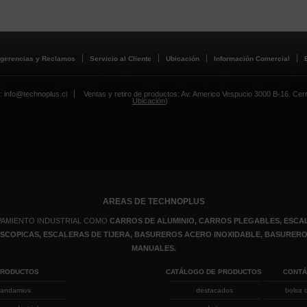
gerencias y Reclamos
Servicio al Cliente
Ubicación
Información Comercial
: info@technoplus.cl
Ventas y retiro de productos: Av. Americo Vespucio 3000 B-16. Cerril
Ubicación
)
AREAS DE TECHNOPLUS
PAMIENTO INDUSTRIAL COMO
CARROS DE ALUMINIO, CARROS PLEGABLES, ESCAL
LESCOPICAS, ESCALERAS DE TIJERA, BASUREROS ACERO INOXIDABLE, BASURE
MANUALES.
PRODUCTOS
CATÁLOGO DE PRODUCTOS
CONT
andamios
destacados
bolsa 