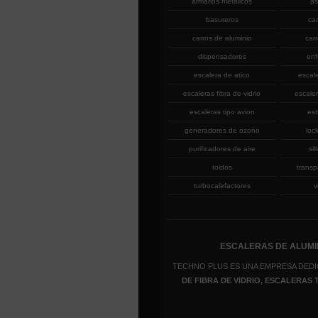
armarios metalicos
as
basureros
ca
carros de aluminio
car
dispensadores
enf
escalera de atico
escal
escaleras fibra de vidrio
escaler
escaleras tipo avion
est
generadores de ozono
loc
purificadores de aire
sil
toldos
transp
turbocalefactores
v
ESCALERAS DE ALUMIN
TECHNO PLUS ES UNA EMPRESA DEDI
DE FIBRA DE VIDRIO, ESCALERAS