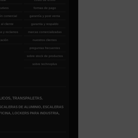
cutivos
formas de pago
ón comercial
garantía y post venta
 al cliente
garantia y respaldo
as y reclamos
marcas comercializadas
cación
nuestros clientes
preguntas frecuentes
sobre stock de productos
sobre technoplus
LICOS, TRANSPALETAS.
SCALERAS DE ALUMINIO, ESCALERAS
FICINA, LOCKERS PARA INDUSTRIA,