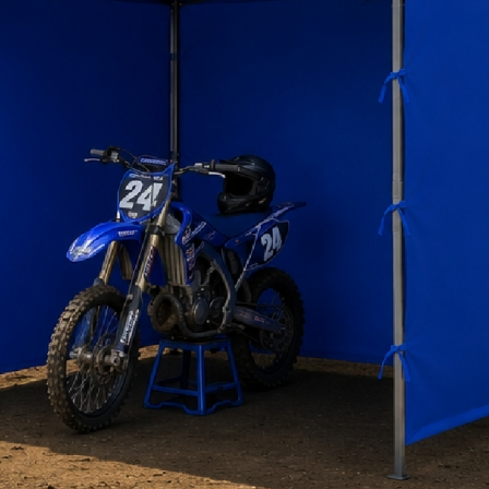
a pedido
FSD-A
agotado
FSD-C
tecnoplus
tecnoplus
tecnoplus
 DE PATIO EXTERIOR
CARRO SERVICIO MULTIUSO 3
ESCALERA FIBRA V
CILINDRO 13 KW
BANDEJAS 85 KG
PLATAFORMA 4 PEL
CON BARANDA D
 114.000
$ 59.000
$ 241.500
+iva
+iva
+
tizar
Ver Más
Cotizar
Ver Más
Cotizar
Ver 
agotado
C3B-85
disponible
EFP-04
tecnoplus
tecnoplus
tecnoplus
SERVICIO MULTIUSO 3
LOCKER METÁLICO ACERO 2
SILLA GERENCIAL
ANDEJAS 70 KG
CUERPOS 10 CASILLEROS
NYLON ERGONOM
TECNOPLUS