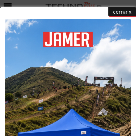
cerrar x
Menú
CARRO ESTRUJADOR 36 LITROS
home
/
catálogo de productos
/
aseo industrial
/
carros de aseo
/ carro estrujador 36 litros