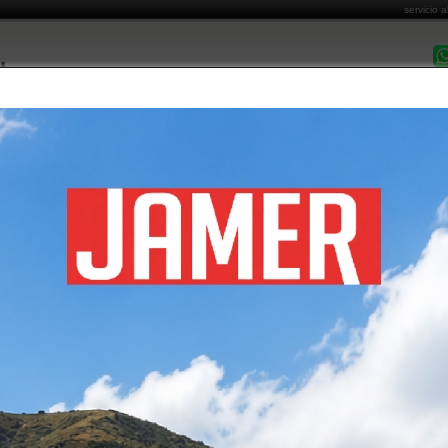
servicio a
DESPACHO EN 
MARCAS COMERCIALIZADAS
CATÁLOGO DE PRODUCTOS
FORMAS DE PA
Costo de Envío
Cómo Comprar
Garantía y Post Venta
Informa
NDUSTRIAL
álogo de productos
/ aseo industrial
GORIAS DE ASEO INDUSTRIAL
-
COS
ABRILLANTADORA
-
ADORAS POLVO/AGUA
CARROS DE ASEO