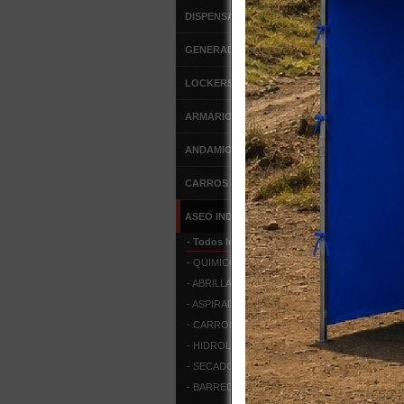
DISPENSADORES
GENERADORES DE OZONO
LOCKERS METALICOS
ARMARIOS METALICOS
ANDAMIOS
CARROS DE SERVICIO
ASEO INDUSTRIAL
- Todos los Productos
- QUIMICOS
- ABRILLANTADORA
- ASPIRADORAS POLVO/AGUA
- CARROS DE ASEO
- HIDROLAVADORA
- SECADORES DE MANOS
- BARREDORAS