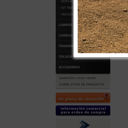
- SOPLADORES DE ALFOMBRA
- KIT PARA EMPRENDEDORES
- VACUOLAVADORA
CARROS DE ALUMINIO
CARROS DE ACERO
TRANSPALETAS MANUALES
TOLDOS
ACCESORIOS
GARANTÍA Y POST VENTA
SOBRE STOCK DE PRODUCTOS