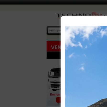
ASEO I
home
/
cat
SUBCATE
-
QUIMI
-
ASPIR