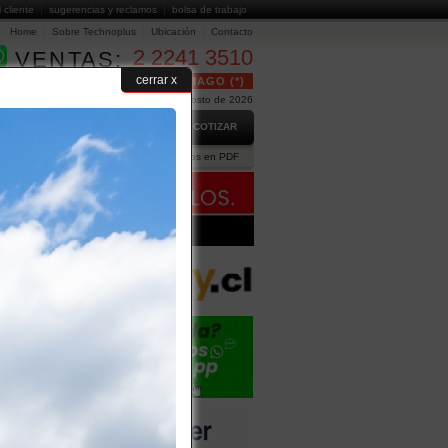
l cliente
sugerencias y reclamos
bolsa de trabajo
Home
Sobre Technoplus
Ubicación
Contacto
2 2241 3510
VENTAS:
cerrar x
24 HORAS GRATUITO EN SANTIAGO (*)
Hoy es Sábado 8 de Agosto de 2026
GO
PREGUNTAS FRECUENTES
COTIZAR
ción Comercial
Ejecutivos
Catálogos en PDF