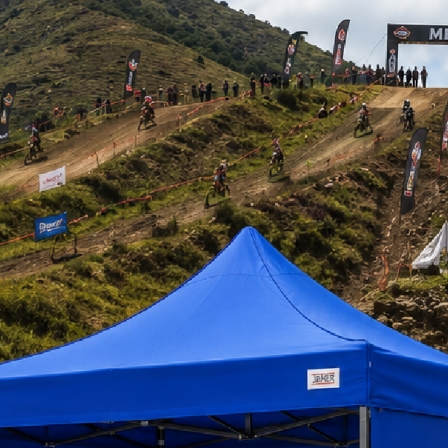
-
LAVADORA
SECADORES DE MANOS
-
DORAS
SOPLADORES DE ALFOMBRA
-
ARA EMPRENDEDORES
VACUOLAVADORA
OS PRODUCTOS DE ASEO INDUSTRIAL
tos encontrados
Página:
<
soin
SOPLADOR AIRE FRIO
ESTRUJADOR DE 40 L
INDUSTRIAL SOIN
DOBLE SOIN
$ 164.000
+iva
$ 49.000
+iva
Cotizar
Ver Más
tizar
Ver Más
SF-533T
disponible