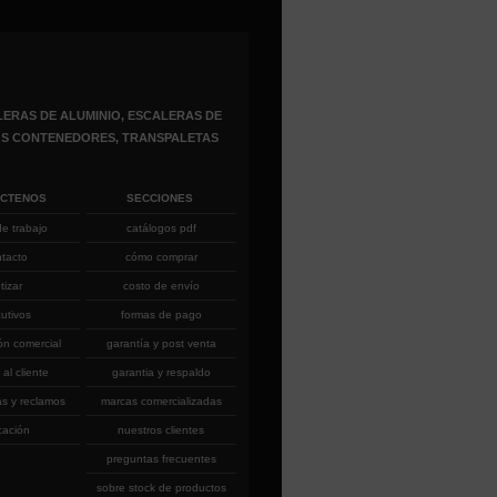
ERAS DE ALUMINIO, ESCALERAS DE
ROS CONTENEDORES, TRANSPALETAS
ÁCTENOS
SECCIONES
de trabajo
catálogos pdf
ntacto
cómo comprar
tizar
costo de envío
cutivos
formas de pago
ón comercial
garantía y post venta
 al cliente
garantia y respaldo
as y reclamos
marcas comercializadas
cación
nuestros clientes
preguntas frecuentes
sobre stock de productos