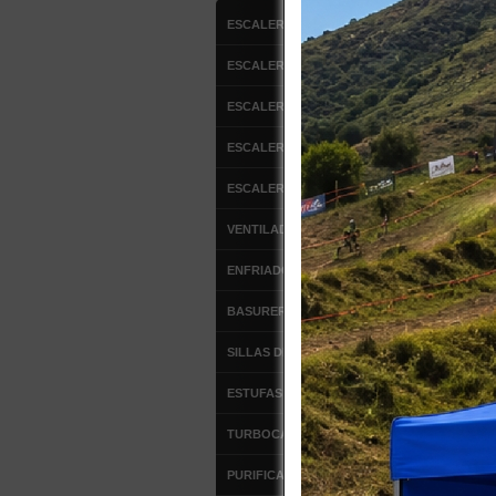
-
HIDRO
ESCALERAS DE ALUMINIO
-
BARRE
ESCALERAS FIBRA DE VIDRIO
-
KIT P
ESCALERAS MULTIPROPOSITO
TODOS L
ESCALERA DE ATICO
38 produc
ESCALERAS TIPO AVION
VENTILADORES
CARRO 
ENFRIADOR DE AIRE
BASUREROS
SILLAS DE OFICINA
ESTUFAS DE PATIO
TURBOCALEFACTORES
Co
PURIFICADORES DE AIRE
AF-40BC