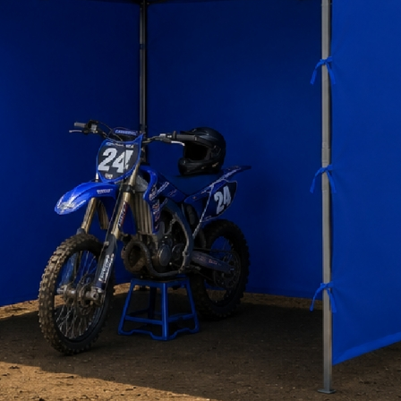
Página:
<