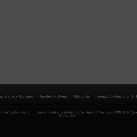
gerencias y Reclamos
Servicio al Cliente
Ubicación
Información Comercial
: info@technoplus.cl
Ventas y retiro de productos: Av. Americo Vespucio 3000 B-16. Cerril
Ubicación
)