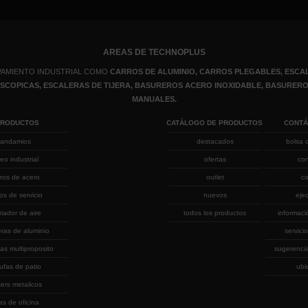
AREAS DE TECHNOPLUS
PAMIENTO INDUSTRIAL COMO
CARROS DE ALUMINIO, CARROS PLEGABLES, ESCAL
LESCOPICAS, ESCALERAS DE TIJERA, BASUREROS ACERO INOXIDABLE, BASURE
MANUALES.
PRODUCTOS
CATÁLOGO DE PRODUCTOS
CONT
andamios
destacados
bolsa 
eo industrial
ofertas
co
rros de acero
outlet
co
ros de servicio
nuevos
eje
riador de aire
todos los productos
informaci
eras de aluminio
servicio
as multiproposito
sugerenci
ufas de patio
ubi
kers metalicos
las de oficina