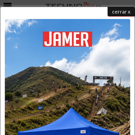
cerrar x
Menú
ESCALERA TIPO AVION ACERO 3,5 m.
home
/
catálogo de productos
/
escaleras tipo avion
/
acero
/ escalera tipo avión acero 3,5 m.