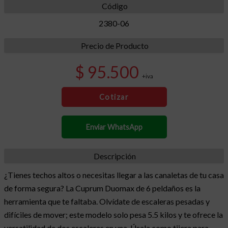
Código
2380-06
Precio de Producto
$ 95.500
+iva
Cotizar
Enviar WhatsApp
Descripción
¿Tienes techos altos o necesitas llegar a las canaletas de tu casa
de forma segura? La Cuprum Duomax de 6 peldaños es la
herramienta que te faltaba. Olvídate de escaleras pesadas y
difíciles de mover; este modelo solo pesa 5.5 kilos y te ofrece la
versatilidad de dos escaleras en una. Úsala como tijera para