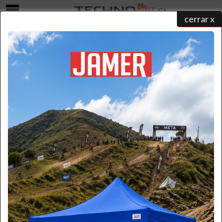
cerrar x
Menú
Escalera Cuprum Duomax | 6 Pies Profesional para Casa
home
/
catálogo de productos
/
escaleras de aluminio
/
duomax
/ esc. aluminio tijera 1.83m
duomax