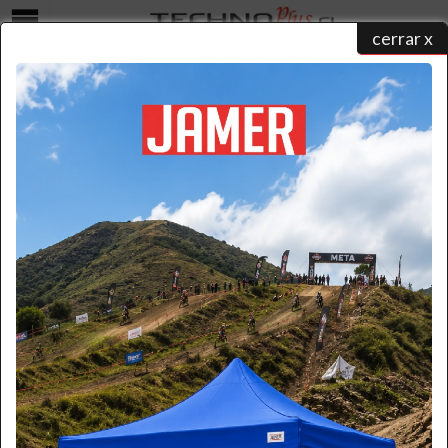
cerrar x
Menú
VENTILADOR DE PEDESTAL INDUSTRIAL 30 PULGADAS
home
/
catálogo de productos
/
ventiladores
/
ventiladores industriales
/ ventilador de
pedestal industrial 30 pulgadas