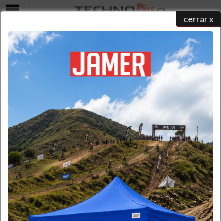
cerrar x
Menú
COTIZAR
home
/
catálogo de productos
/ ...
/ cotizar
Seleccione una forma para realizar su contacto y un ejecutivo
atenderá su solicitud:
Formulario
Por favor ingrese la información necesaria.
(* Requerido)
*
Nombre:
*
Apellido: