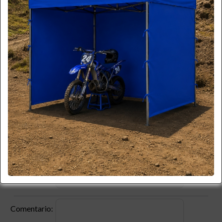
*
Email:
*
Teléfono:
*
Celular:
Empresa:
*
RUT:
Producto:
Código:
Comentario: