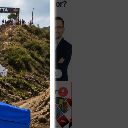
pp
ta
cnica
ogo