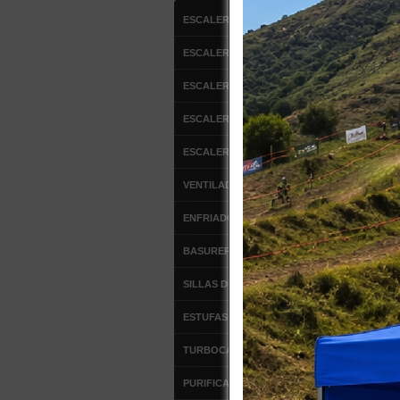
ESCALERAS DE ALUMINIO
ESCALERAS FIBRA DE VIDRIO
ESCALERAS MULTIPROPOSITO
ESCALERA DE ATICO
ESCALERAS TIPO AVION
VENTILADORES
ENFRIADOR DE AIRE
BASUREROS
SILLAS DE OFICINA
Más Imág
ESTUFAS DE PATIO
TURBOCALEFACTORES
PURIFICADORES DE AIRE
DETALLE