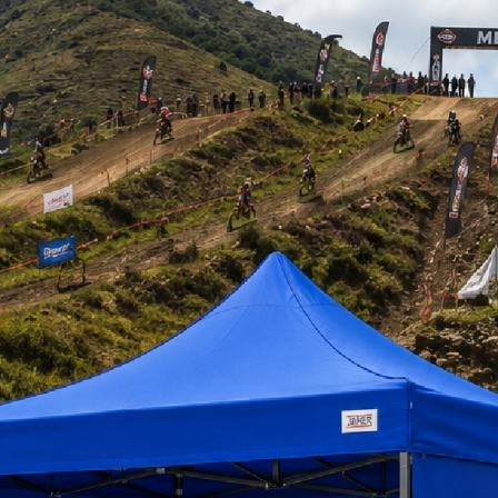
COTIZAR
Enviar WhatsA
GARANTIA
Garantia 6 Meses
DESPACHO
Garantía y Post Ven
STOCK
Disponible
Descargar Ficha Té
Descargar Catál
*imagen referencial
enes
 DE LOCKER 2 CUERPOS 4 CASILLEROS