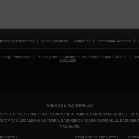
gerencias y Reclamos
Servicio al Cliente
Ubicación
Información Comercial
: info@technoplus.cl
Ventas y retiro de productos: Av. Americo Vespucio 3000 B-16. Cerril
Ubicación
)
AREAS DE TECHNOPLUS
PAMIENTO INDUSTRIAL COMO
CARROS DE ALUMINIO, CARROS PLEGABLES, ESCAL
LESCOPICAS, ESCALERAS DE TIJERA, BASUREROS ACERO INOXIDABLE, BASURE
MANUALES.
PRODUCTOS
CATÁLOGO DE PRODUCTOS
CONT