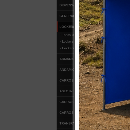
CARACT
DISPENSADORES
Estruc
GENERADORES DE OZONO
Puerta
Ventil
LOCKERS METALICOS
Pintur
Medida
- Todos los Productos
Altura
- Lockers Industriales
Patas 
- Lockers Comerciales
Peso: 
ARMARIOS METALICOS
MÁS INF
ANDAMIOS
DE
DE
CARROS DE SERVICIO
ASEO INDUSTRIAL
CARROS DE ALUMINIO
CARROS DE ACERO
TRANSPALETAS MANUALES