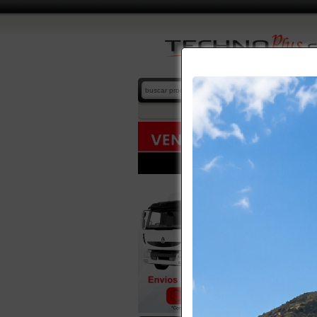
LOCKER
home
/
cat