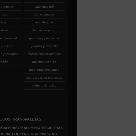
de trabajo
catálogos pdf
ntacto
cómo comprar
tizar
costo de envío
cutivos
formas de pago
ón comercial
garantía y post venta
 al cliente
garantia y respaldo
as y reclamos
marcas comercializadas
cación
nuestros clientes
preguntas frecuentes
sobre stock de productos
sobre technoplus
LICOS, TRANSPALETAS.
SCALERAS DE ALUMINIO, ESCALERAS
FICINA, LOCKERS PARA INDUSTRIA,