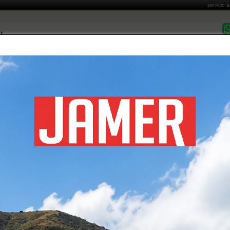
servicio a
DESPACHO EN 
MARCAS COMERCIALIZADAS
CATÁLOGO DE PRODUCTOS
FORMAS DE PA
Costo de Envío
Cómo Comprar
Garantía y Post Venta
Informa
 2 CUERPOS 4 CASILLEROS
álogo de productos
/
lockers metalicos
/
lockers comerciales
/ locker 2 cuerpos 4 casilleros
PRECIO DE PRODU
$ 109.000
+i
CÓDIGO
L200-2Q