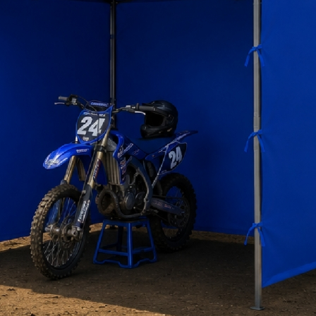
ERISTICAS DE LOCKERS METALICOS COMERCIAL 2X2
tura de Acero Laminado.
s con porta tarjetas y bisagras de pomela.
ación en puertas, que permite la circulación del aire y evita exceso de humedad.
a: Esmalte color gris fijado al horno, previo decapado y fosfatado.
s estructura 166×55.5×50 cmts
 de patas 8.3 cmts
con nivelador.
28 kilos.
ORMACIÓN Y DESCARGAS DE ARCHIVOS
SCARGAR FICHA TÉCNICA
SCARGAR CATÁLOGO