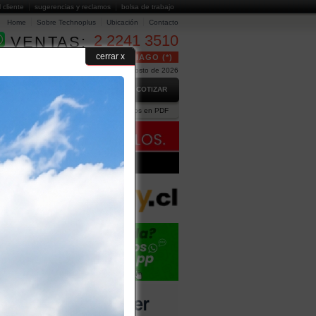
l cliente
sugerencias y reclamos
bolsa de trabajo
Home
Sobre Technoplus
Ubicación
Contacto
2 2241 3510
VENTAS:
cerrar x
24 HORAS GRATUITO EN SANTIAGO (*)
Hoy es Viernes 7 de Agosto de 2026
GO
PREGUNTAS FRECUENTES
COTIZAR
ción Comercial
Ejecutivos
Catálogos en PDF
CTO
va