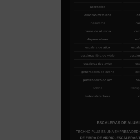
accesorios
armarios metalicos
as
basureros
ca
carros de aluminio
car
dispensadores
enf
escalera de atico
escal
escaleras fibra de vidrio
escaler
escaleras tipo avion
est
generadores de ozono
loc
purificadores de aire
sil
toldos
transp
turbocalefactores
v
ESCALERAS DE ALUMIN
TECHNO PLUS ES UNA EMPRESA DEDI
DE FIBRA DE VIDRIO, ESCALERAS