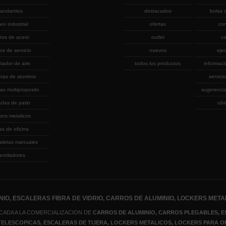
andamios
destacados
bolsa 
eo industrial
ofertas
co
rros de acero
outlet
co
ros de servicio
nuevos
eje
riador de aire
todos los productos
informaci
eras de aluminio
servicio
as multiproposito
sugerenci
ufas de patio
ubi
kers metalicos
las de oficina
aletas manuales
entiladores
IO, ESCALERAS FIBRA DE VIDRIO, CARROS DE ALUMINIO, LOCKERS META
CADA A LA COMERCIALIZACION DE
CARROS DE ALUMINIO, CARROS PLEGABLES, E
 TELESCOPICAS, ESCALERAS DE TIJERA
, LOCKERS METALICOS
, LOCKERS PARA O