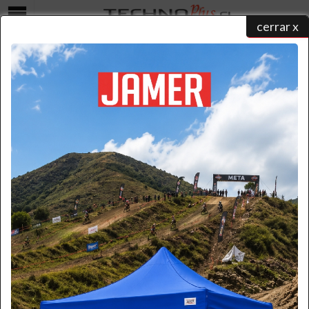
cerrar x
Menú
COTIZAR
home
/
catálogo de productos
/ ...
/ cotizar
Seleccione una forma para realizar su contacto y un ejecutivo
atenderá su solicitud:
Formulario
Por favor ingrese la información necesaria.
(* Requerido)