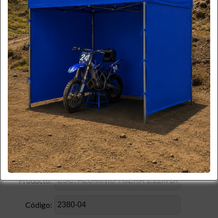
*
Nombre:
*
Apellido:
*
Email:
*
Teléfono:
*
Celular:
Empresa:
*
RUT:
Producto:
Código: