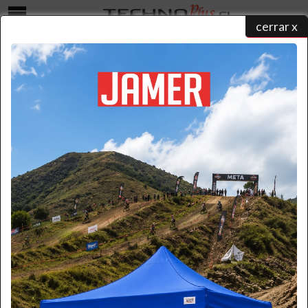
cerrar x
Menú
Carro de Transporte Industrial de 200 kg | Bandeja Plegable
home
/
catálogo de productos
/
carros de aluminio
/
carros plegables tipo yegua
/ carro
aluminio bandeja plegable 200 kg