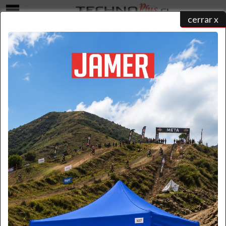
cerrar x
Menú
Carro de Aluminio Plegable para Carga Pesada (125 kg)
home
/
catálogo de productos
/
carros de aluminio
/
carros plegables tipo yegua
/ carro
aluminio plegable 125 kg