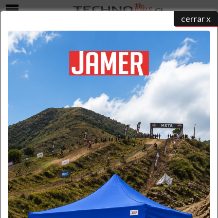
cerrar x
Menú
CONTENEDOR DE RESIDUOS PLASTICO CON RUEDAS
VERDE 120 LTS.
home
/
catálogo de productos
/
basureros
/
contenedores plásticos
/ contenedor de residuos
plastico con ruedas...