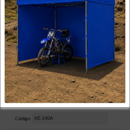
*
Apellido:
*
Email:
*
Teléfono:
*
Celular:
Empresa:
*
RUT:
Producto:
Código: