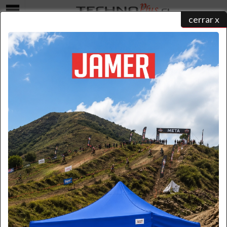
cerrar x
Menú
COTIZAR
home
/
catálogo de productos
/ ...
/ cotizar
Seleccione una forma para realizar su contacto y un ejecutivo
atenderá su solicitud:
Formulario
Por favor ingrese la información necesaria.
(* Requerido)
*
Nombre: