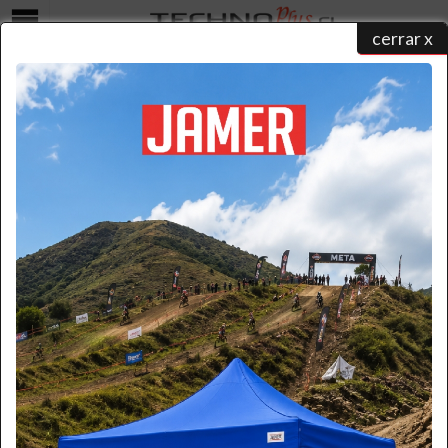
cerrar x
Menú
CONTENEDOR DE RESIDUOS PLASTICO CON RUEDAS
AMARILLO 240 LTS.
home
/
catálogo de productos
/
basureros
/
contenedores plásticos
/ contenedor de residuos
plastico con ruedas...