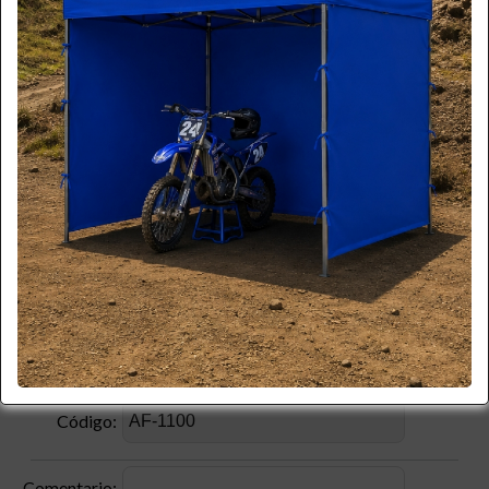
*
Apellido:
*
Email:
*
Teléfono:
*
Celular:
Empresa:
*
RUT:
Producto:
Código:
Comentario: