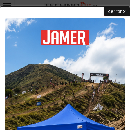
cerrar x
Menú
COTIZAR
home
/
catálogo de productos
/ ...
/ cotizar
Seleccione una forma para realizar su contacto y un ejecutivo
atenderá su solicitud:
Formulario
Por favor ingrese la información necesaria.
(* Requerido)
*
Nombre: