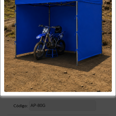
*
Apellido:
*
Email:
*
Teléfono:
*
Celular:
Empresa:
*
RUT:
Producto:
Código: