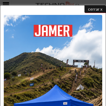
cerrar x
Menú
COTIZAR
home
/
catálogo de productos
/ ...
/ cotizar
Seleccione una forma para realizar su contacto y un ejecutivo
atenderá su solicitud:
Formulario
Por favor ingrese la información necesaria.
(* Requerido)
*
Nombre: