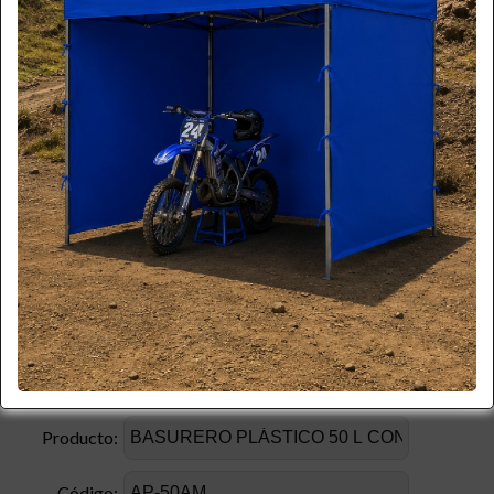
Por favor ingrese la información necesaria.
(* Requerido)
*
Nombre:
*
Apellido:
*
Email:
*
Teléfono:
*
Celular:
Empresa:
*
RUT:
Producto:
Código: