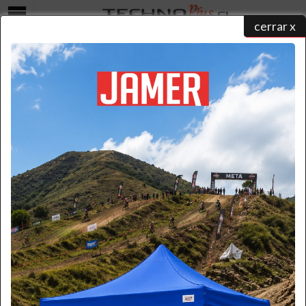
cerrar x
Menú
COTIZAR
home
/
catálogo de productos
/ ...
/ cotizar
Seleccione una forma para realizar su contacto y un ejecutivo
atenderá su solicitud:
Formulario