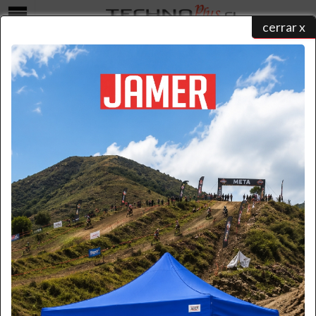
cerrar x
Menú
COTIZAR
home
/
catálogo de productos
/ ...
/ cotizar
Seleccione una forma para realizar su contacto y un ejecutivo
atenderá su solicitud:
Formulario
Por favor ingrese la información necesaria.
(* Requerido)
*
Nombre:
*
Apellido: