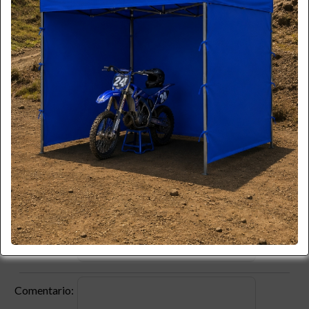
*
Email:
*
Teléfono:
*
Celular:
Empresa:
*
RUT:
Producto:
Código:
Comentario: