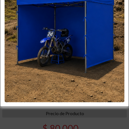
*imagen referencial
Código
PK-E03A
Precio de Producto
$ 80.000