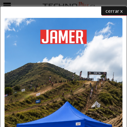
cerrar x
Menú
GANCHO CON SOPORTE PARA ESCALERA DE
EXTENSIÓN 18-28 PELDAÑOS
home
/
catálogo de productos
/
accesorios
/
accesorios escaleras
/ gancho con soporte para
escalera de...