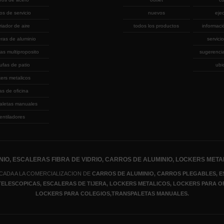
ros de servicio
nuevos
eje
riador de aire
todos los productos
informaci
eras de aluminio
servicio
as multiproposito
sugerenci
ufas de patio
ubi
kers metalicos
las de oficina
aletas manuales
entiladores
IO, ESCALERAS FIBRA DE VIDRIO, CARROS DE ALUMINIO, LOCKERS META
CADA A LA COMERCIALIZACION DE
CARROS DE ALUMINIO, CARROS PLEGABLES, E
 TELESCOPICAS, ESCALERAS DE TIJERA
, LOCKERS METALICOS
, LOCKERS PARA O
LOCKERS PARA COLEGIOS,TRANSPALETAS MANUALES.