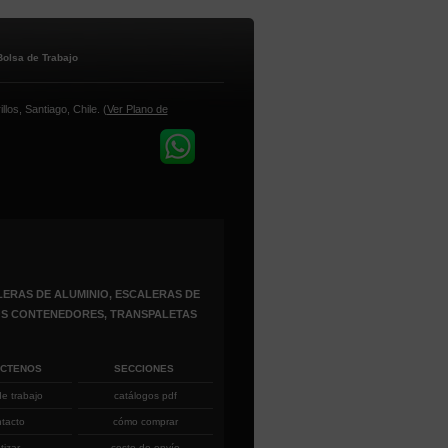
Bolsa de Trabajo
los, Santiago, Chile. (
Ver Plano de
ERAS DE ALUMINIO, ESCALERAS DE
ROS CONTENEDORES, TRANSPALETAS
ÁCTENOS
SECCIONES
de trabajo
catálogos pdf
ntacto
cómo comprar
tizar
costo de envío