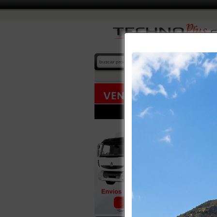
404 NO
home
/ no
La direcci