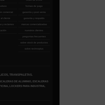
cutivos
formas de pago
ón comercial
garantía y post venta
 al cliente
garantia y respaldo
as y reclamos
marcas comercializadas
cación
nuestros clientes
preguntas frecuentes
sobre stock de productos
sobre technoplus
LICOS, TRANSPALETAS.
SCALERAS DE ALUMINIO, ESCALERAS
FICINA, LOCKERS PARA INDUSTRIA,