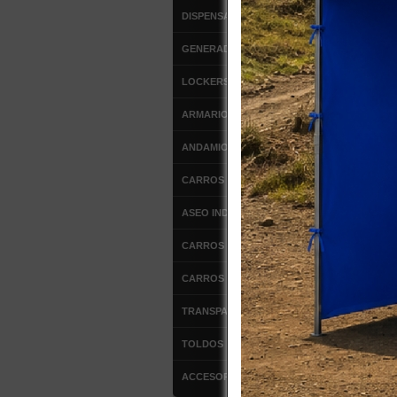
DISPENSADORES
GENERADORES DE OZONO
LOCKERS METALICOS
ARMARIOS METALICOS
ANDAMIOS
CARROS DE SERVICIO
ASEO INDUSTRIAL
CARROS DE ALUMINIO
CARROS DE ACERO
TRANSPALETAS MANUALES
TOLDOS
ACCESORIOS