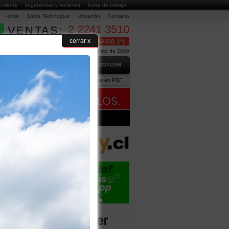
l cliente
sugerencias y reclamos
bolsa de trabajo
Home
Sobre Technoplus
Ubicación
Contacto
2 2241 3510
VENTAS:
cerrar x
24 HORAS GRATUITO EN SANTIAGO (*)
Hoy es Viernes 7 de Agosto de 2026
GO
PREGUNTAS FRECUENTES
COTIZAR
ción Comercial
Ejecutivos
Catálogos en PDF