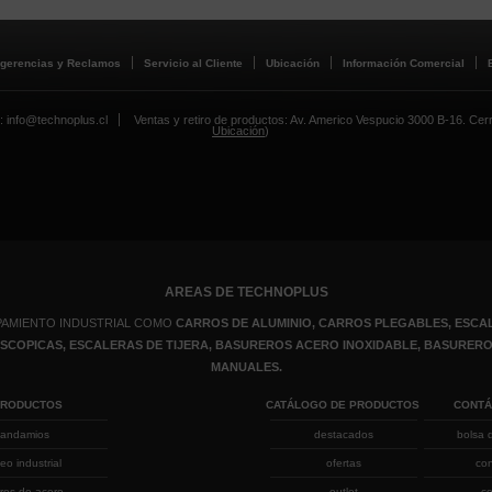
gerencias y Reclamos
Servicio al Cliente
Ubicación
Información Comercial
: info@technoplus.cl
Ventas y retiro de productos: Av. Americo Vespucio 3000 B-16. Cerril
Ubicación
)
AREAS DE TECHNOPLUS
PAMIENTO INDUSTRIAL COMO
CARROS DE ALUMINIO, CARROS PLEGABLES, ESCAL
LESCOPICAS, ESCALERAS DE TIJERA, BASUREROS ACERO INOXIDABLE, BASURE
MANUALES.
PRODUCTOS
CATÁLOGO DE PRODUCTOS
CONT
andamios
destacados
bolsa 
eo industrial
ofertas
co
rros de acero
outlet
co