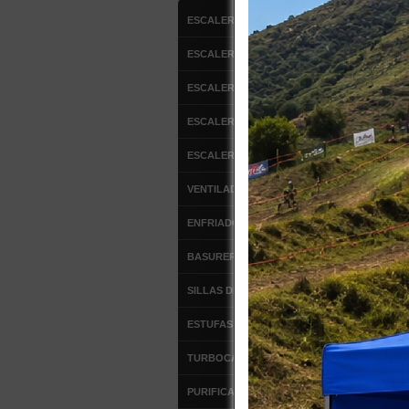
ESCALERAS DE ALUMINIO
ESCALERAS FIBRA DE VIDRIO
ESCALERAS MULTIPROPOSITO
ESCALERA DE ATICO
ESCALERAS TIPO AVION
VENTILADORES
ENFRIADOR DE AIRE
BASUREROS
SILLAS DE OFICINA
ESTUFAS DE PATIO
TURBOCALEFACTORES
PURIFICADORES DE AIRE