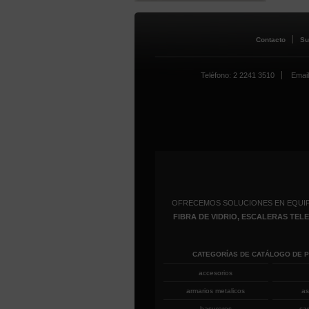
Contacto
Su
Teléfono: 2 2241 3510
Email
OFRECEMOS SOLUCIONES EN EQUI
FIBRA DE VIDRIO, ESCALERAS TE
CATEGORÍAS DE CATÁLOGO DE 
accesorios
armarios metalicos
as
basureros
ca