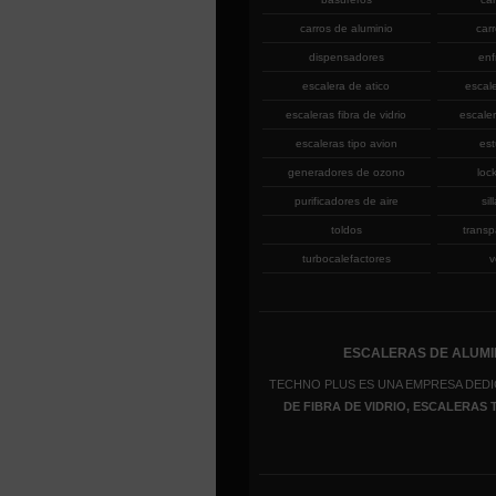
carros de aluminio
car
dispensadores
enf
escalera de atico
escal
escaleras fibra de vidrio
escaler
escaleras tipo avion
est
generadores de ozono
loc
purificadores de aire
sil
toldos
transp
turbocalefactores
v
ESCALERAS DE ALUMIN
TECHNO PLUS ES UNA EMPRESA DEDI
DE FIBRA DE VIDRIO, ESCALERAS