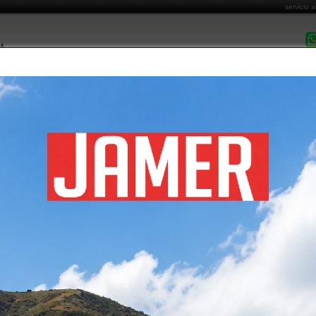
servicio a
DESPACHO EN 
MARCAS COMERCIALIZADAS
CATÁLOGO DE PRODUCTOS
FORMAS DE PA
Costo de Envío
Cómo Comprar
Garantía y Post Venta
Informa
T FOUND
 encontrado
ón no existe o ha sido movida
Por favor regrese a la página principal
VOLVER A HOME